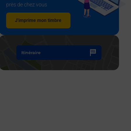
près de chez vous
J'imprime mon timbre
Itinéraire