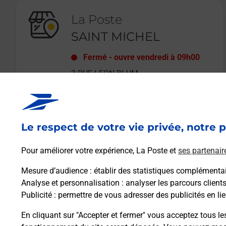
La Poste
SAINT MICHEL
Fermé
-
ouvre vendredi à
09h00
3 RUE LEON BLUM
02830
ST MICHEL
Le respect de votre vie privée, notre p
En savoir plus
Pour améliorer votre expérience, La Poste et
ses partenair
Mesure d’audience
: établir des statistiques complémentair
Analyse et personnalisation
: analyser les parcours client
Publicité
: permettre de vous adresser des publicités en lie
En cliquant sur "Accepter et fermer" vous acceptez tous le