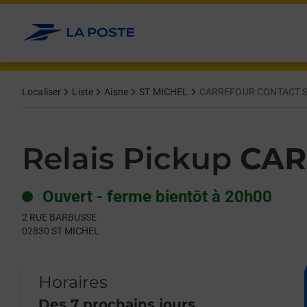
Le lien s'ouvre dans un nouvel onglet
Allez au contenu
Day of the Week
Get directions to Relais Pickup at 2 RUE BARBUSSE ST MICHEL,
Hours
Localiser
Liste
Aisne
ST MICHEL
CARREFOUR CONTACT S
Relais Pickup
CAR
Ouvert
-
ferme bientôt à
20h00
2 RUE BARBUSSE
02830
ST MICHEL
Horaires
Des 7 prochains jours