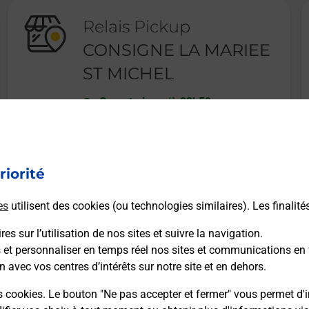
Relais Pickup
CONSIGNE LA MARIEE
ST MICHEL
Ouvert
-
jusqu'à
23h59
5004 RUE D HIRSON
02830
ST MICHEL
riorité
En savoir plus
es
utilisent des cookies (ou technologies similaires). Les finalité
es sur l’utilisation de nos sites et suivre la navigation.
s et personnaliser en temps réel nos sites et communications en 
n avec vos centres d’intérêts sur notre site et en dehors.
Recherchez un autre point de contact
s cookies. Le bouton "Ne pas accepter et fermer" vous permet d'i