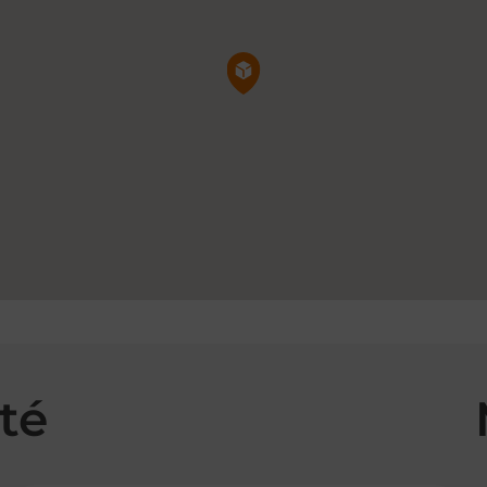
Pin de la carte
té