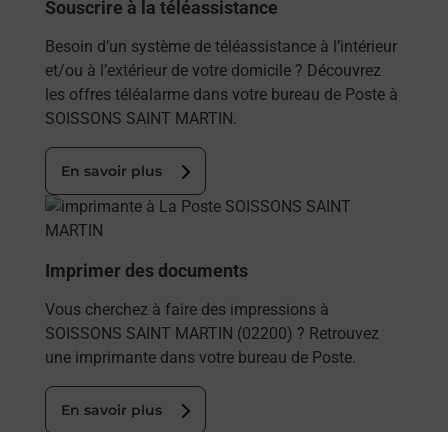
Souscrire à la téléassistance
Besoin d’un système de téléassistance à l’intérieur
et/ou à l’extérieur de votre domicile ? Découvrez
les offres téléalarme dans votre bureau de Poste à
SOISSONS SAINT MARTIN.
En savoir plus
En savoir plus
Imprimer des documents
Vous cherchez à faire des impressions à
SOISSONS SAINT MARTIN (02200) ? Retrouvez
une imprimante dans votre bureau de Poste.
En savoir plus
En savoir plus