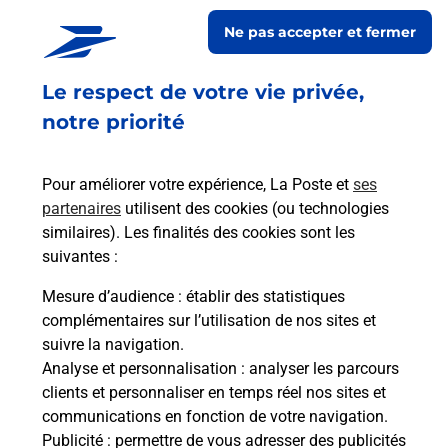
Ne pas accepter et fermer
Code de la route auto ou moto
Le respect de votre vie privée,
Vous cherchez à passer votre code de la route auto
notre priorité
ou moto au Bureau La Poste - SOISSONS SAINT
MARTIN (02200) ? Découvrez l'offre proposée par
La Poste.
Pour améliorer votre expérience, La Poste et
ses
partenaires
utilisent des cookies (ou technologies
En savoir plus
Je réserve
similaires). Les finalités des cookies sont les
suivantes :
En savoir plus
Permis Bateau
Mesure d’audience
: établir des statistiques
Vous cherchez à passer votre permis bateau à
complémentaires sur l’utilisation de nos sites et
Soissons (02200) ? Découvrez l'offre proposée par
suivre la navigation.
La Poste.
Analyse et personnalisation
: analyser les parcours
clients et personnaliser en temps réel nos sites et
communications en fonction de votre navigation.
En savoir plus
Publicité
: permettre de vous adresser des publicités