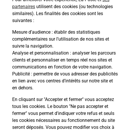
proposées par La Poste.
partenaires
utilisent des cookies (ou technologies
similaires). Les finalités des cookies sont les
En savoir plus
suivantes :
En savoir plus
Mesure d’audience
: établir des statistiques
complémentaires sur l’utilisation de nos sites et
Souscrire à la téléassistance
suivre la navigation.
Analyse et personnalisation
: analyser les parcours
Besoin d’un système de téléassistance à l’intérieur
clients et personnaliser en temps réel nos sites et
et/ou à l’extérieur de votre domicile ? Découvrez
communications en fonction de votre navigation.
les offres téléalarme dans votre bureau de Poste à
Publicité
: permettre de vous adresser des publicités
SINCENY.
en lien avec vos centres d’intérêts sur notre site et
en dehors.
En savoir plus
En cliquant sur "Accepter et fermer" vous acceptez
tous les cookies. Le bouton "Ne pas accepter et
fermer" vous permet d'indiquer votre refus et seuls
Localiser
Liste
Aisne
SINCENY
SINCENY
les cookies nécessaires au fonctionnement du site
seront déposés. Vous pouvez modifier vos choix à