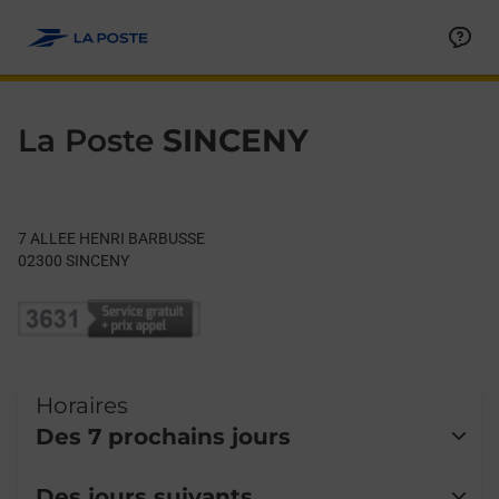
Le lien s'ouvre dans un nouvel onglet
Allez au contenu
Day of the Week
Get directions to La Poste at 7 ALLEE HENRI BARBUSSE SINCEN
Hours
La Poste
SINCENY
7 ALLEE HENRI BARBUSSE
02300
SINCENY
Horaires
Des 7 prochains jours
Lundi
Fermé
Des jours suivants