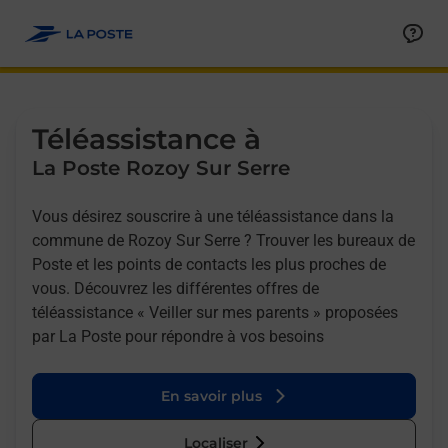
Allez au contenu
Afficher ou masquer la réponse
Afficher ou masquer la réponse
Afficher ou masquer la réponse
Téléassistance à
La Poste Rozoy Sur Serre
Vous désirez souscrire à une téléassistance dans la
commune de Rozoy Sur Serre ? Trouver les bureaux de
Poste et les points de contacts les plus proches de
vous. Découvrez les différentes offres de
téléassistance « Veiller sur mes parents » proposées
par La Poste pour répondre à vos besoins
En savoir plus
Localiser