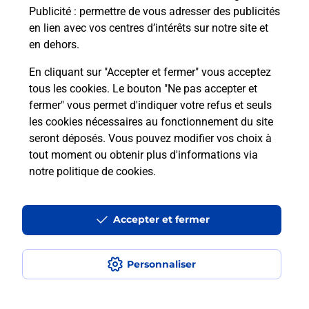
Publicité
: permettre de vous adresser des publicités
Comment est installée la
en lien avec vos centres d’intérêts sur notre site et
téléassistance classique ?
en dehors.
En cliquant sur "Accepter et fermer" vous acceptez
tous les cookies. Le bouton "Ne pas accepter et
Localiser
Liste
Liste - téléassistance
fermer" vous permet d'indiquer votre refus et seuls
Aisne - téléassistance
Rozoy Sur Serre - téléassistance
les cookies nécessaires au fonctionnement du site
seront déposés. Vous pouvez modifier vos choix à
tout moment ou obtenir plus d'informations via
notre politique de cookies
.
Plan du site
Accessibilité : partiellement conforme
Accepter et fermer
Conditions contractuelles
Personnaliser
Mentions légales