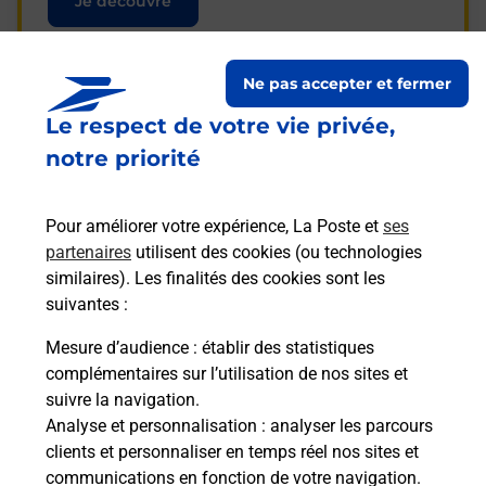
Je découvre
Ne pas accepter et fermer
Le respect de votre vie privée,
Questions fréquemment
notre priorité
posées
Pour améliorer votre expérience, La Poste et
ses
partenaires
utilisent des cookies (ou technologies
La téléassistance classique avec
similaires). Les finalités des cookies sont les
médaillon d’alarme qu’est ce que
suivantes :
c’est ?
Mesure d’audience
: établir des statistiques
complémentaires sur l’utilisation de nos sites et
Comment fonctionne la
suivre la navigation.
téléassistance classique ?
Analyse et personnalisation
: analyser les parcours
clients et personnaliser en temps réel nos sites et
communications en fonction de votre navigation.