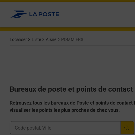
Allez au contenu
Afficher ou masquer la réponse
Afficher ou masquer la réponse
Afficher ou masquer la réponse
Afficher ou masquer la réponse
Afficher ou masquer la réponse
Localiser
Liste
Aisne
POMMIERS
Bureaux de poste et points de contac
Retrouvez tous les bureaux de Poste et points de contact La
visualiser les points les plus proches de chez vous.
Ville, Département, Code Postal