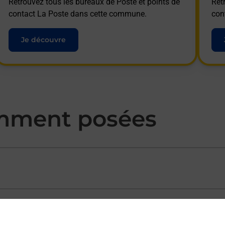
Retrouvez tous les bureaux de Poste et points de
Ret
contact La Poste dans cette commune.
con
Je découvre
mment posées
ectement depuis un bureau de Poste ?