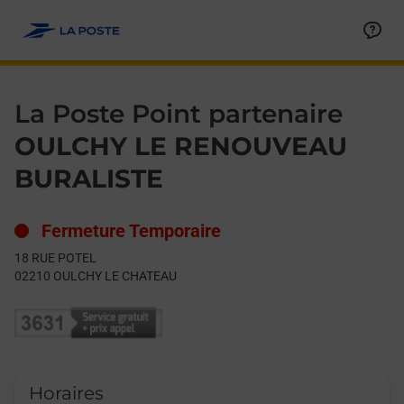
Le lien s'ouvre dans un nouvel onglet
Allez au contenu
Day of the Week
Get directions to La Poste Point partenaire at 18 RUE POTEL
Hours
La Poste Point partenaire
OULCHY LE RENOUVEAU
BURALISTE
Fermeture Temporaire
18 RUE POTEL
02210
OULCHY LE CHATEAU
Horaires