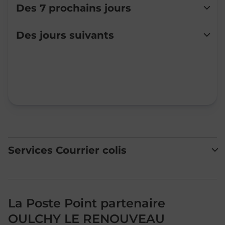
Des 7 prochains jours
Lundi
Fermé
Des jours suivants
Mardi
Fermé
Mercredi
Fermé
Jeudi
Fermé
Vendredi
Fermé
Samedi
Fermé
Dimanche
Fermé
Services Courrier colis
La Poste Point partenaire
OULCHY LE RENOUVEAU