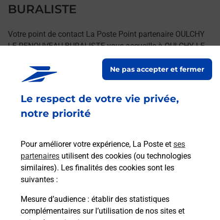
BURALISTE
Votre point de contact La Poste Point partenaire OULCHY
LE RENOUVEAU BURALISTE vous accueille à OULCHY LE
CHATEAU pour répondre à vos besoins d'affranchissement
Ne pas accepter et fermer
Courrier-Colis.
Le respect de votre vie privée,
Retrouvez toutes nos offres en ligne sur notre site
notre priorité
Pour améliorer votre expérience, La Poste et
ses
partenaires
utilisent des cookies (ou technologies
similaires). Les finalités des cookies sont les
suivantes :
Mesure d’audience
: établir des statistiques
complémentaires sur l’utilisation de nos sites et