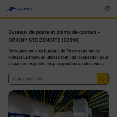
Allez au contenu
Afficher ou masquer la réponse
Afficher ou masquer la réponse
Afficher ou masquer la réponse
Afficher ou masquer la réponse
Afficher ou masquer la réponse
Bureaux de poste et points de contact -
ORIGNY STE BENOITE (02390)
Retrouvez tous les bureaux de Poste et points de
contact La Poste ou utilisez l'outil de localisation pour
visualiser les points les plus proches de chez vous.
Ville, Département, Code Postal