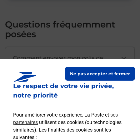
Questions fréquemment
posées
Comment envoyer mon colis de
chez moi ?
Ne pas accepter et fermer
Le respect de votre vie privée,
Est-il possible d’acheter un
notre priorité
emballage directement depuis un
bureau de Poste ?
Pour améliorer votre expérience, La Poste et
ses
partenaires
utilisent des cookies (ou technologies
Comment demander une
similaires). Les finalités des cookies sont les
modification de livraison ?
suivantes :