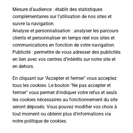
Mesure d’audience
: établir des statistiques
complémentaires sur l’utilisation de nos sites et
Comment La Poste participe-t-elle
suivre la navigation.
à votre sécurité au quotidien ?
Analyse et personnalisation
: analyser les parcours
clients et personnaliser en temps réel nos sites et
communications en fonction de votre navigation.
Puis-je passer mon code de la route
Publicité
: permettre de vous adresser des publicités
avec La Poste et sous quelles
en lien avec vos centres d’intérêts sur notre site et
conditions ?
en dehors.
En cliquant sur "Accepter et fermer" vous acceptez
tous les cookies. Le bouton "Ne pas accepter et
fermer" vous permet d'indiquer votre refus et seuls
Localiser
Liste
Aisne
ORIGNY STE BENOITE
les cookies nécessaires au fonctionnement du site
seront déposés. Vous pouvez modifier vos choix à
tout moment ou obtenir plus d'informations via
notre politique de cookies
.
Plan du site