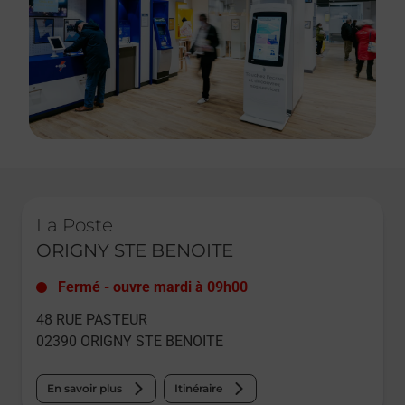
Le lien s'ouvre dans un nouvel onglet
La Poste
ORIGNY STE BENOITE
Fermé
-
ouvre mardi à
09h00
48 RUE PASTEUR
02390
ORIGNY STE BENOITE
En savoir plus
Itinéraire