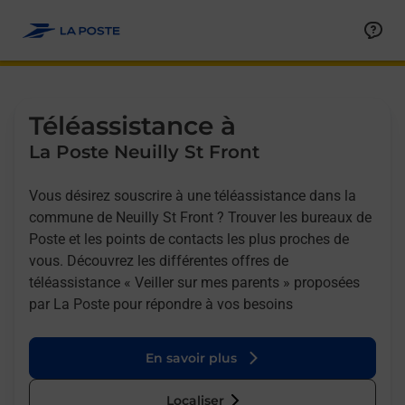
Allez au contenu
Afficher ou masquer la réponse
Afficher ou masquer la réponse
Afficher ou masquer la réponse
Téléassistance à
La Poste Neuilly St Front
Vous désirez souscrire à une téléassistance dans la
commune de Neuilly St Front ? Trouver les bureaux de
Poste et les points de contacts les plus proches de
vous. Découvrez les différentes offres de
téléassistance « Veiller sur mes parents » proposées
par La Poste pour répondre à vos besoins
En savoir plus
Localiser