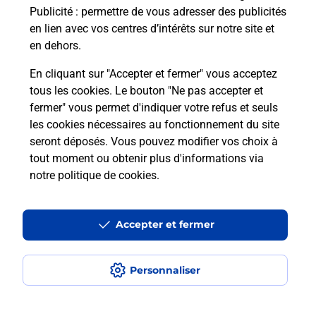
Publicité
: permettre de vous adresser des publicités
Comment est installée la
en lien avec vos centres d’intérêts sur notre site et
téléassistance classique ?
en dehors.
En cliquant sur "Accepter et fermer" vous acceptez
tous les cookies. Le bouton "Ne pas accepter et
Localiser
Liste
Liste - téléassistance
fermer" vous permet d'indiquer votre refus et seuls
Aisne - téléassistance
Neuilly St Front - téléassistance
les cookies nécessaires au fonctionnement du site
seront déposés. Vous pouvez modifier vos choix à
tout moment ou obtenir plus d'informations via
notre politique de cookies
.
Plan du site
Accessibilité : partiellement conforme
Accepter et fermer
Conditions contractuelles
Personnaliser
Mentions légales