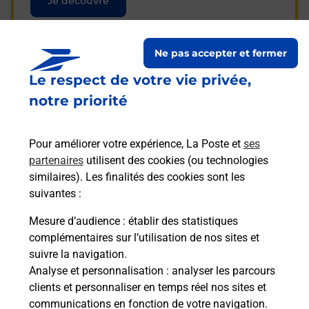
Je découvre
Ne pas accepter et fermer
Le respect de votre vie privée,
Questions fréquemment
notre priorité
posées
Pour améliorer votre expérience, La Poste et
ses
partenaires
utilisent des cookies (ou technologies
La téléassistance classique avec
similaires). Les finalités des cookies sont les
médaillon d’alarme qu’est ce que
suivantes :
c’est ?
Mesure d’audience
: établir des statistiques
complémentaires sur l’utilisation de nos sites et
Comment fonctionne la
suivre la navigation.
téléassistance classique ?
Analyse et personnalisation
: analyser les parcours
clients et personnaliser en temps réel nos sites et
communications en fonction de votre navigation.