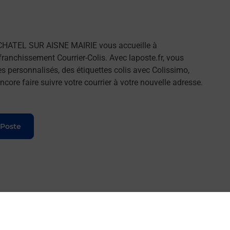
CHATEL SUR AISNE MAIRIE vous accueille à
nchissement Courrier-Colis. Avec laposte.fr, vous
 personnalisés, des étiquettes colis avec Colissimo,
ore faire suivre votre courrier à votre nouvelle adresse.
 Poste