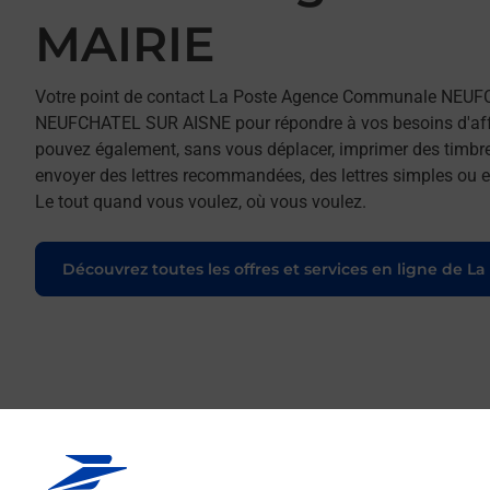
MAIRIE
Votre point de contact La Poste Agence Communale NEUF
NEUFCHATEL SUR AISNE pour répondre à vos besoins d'affra
pouvez également, sans vous déplacer, imprimer des timbres
envoyer des lettres recommandées, des lettres simples ou enc
Le tout quand vous voulez, où vous voulez.
Découvrez toutes les offres et services en ligne de La