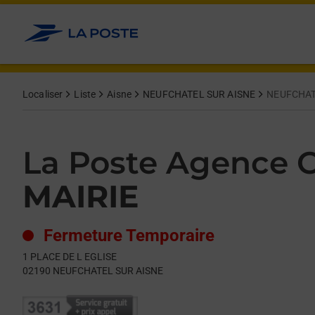
Le lien s'ouvre dans un nouvel onglet
Allez au contenu
Day of the Week
Get directions to La Poste Agence Communale at 1 PLACE DE
Hours
Localiser
Liste
Aisne
NEUFCHATEL SUR AISNE
NEUFCHAT
La Poste Agence
MAIRIE
Fermeture Temporaire
1 PLACE DE L EGLISE
02190
NEUFCHATEL SUR AISNE