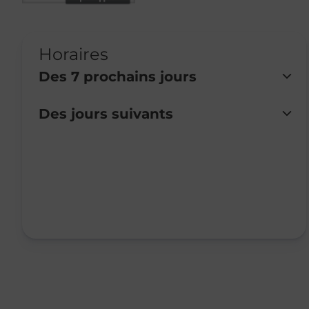
Horaires
Des 7 prochains jours
Des jours suivants
Lundi
Fermé
Mardi
Fermé
Mercredi
Fermé
Jeudi
Fermé
Vendredi
Fermé
Samedi
Fermé
Dimanche
Fermé