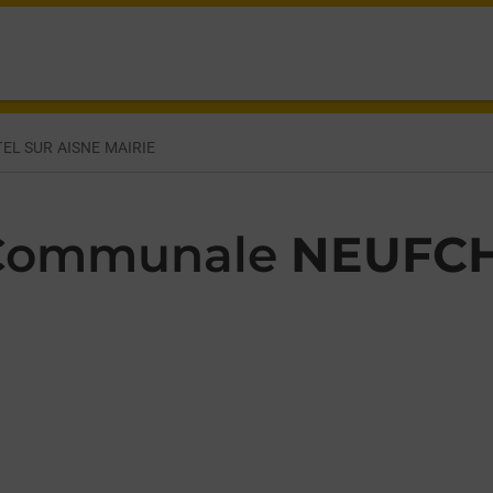
 L EGLISE NEUFCHATEL SUR AISNE,
EL SUR AISNE MAIRIE
 Communale
NEUFCH