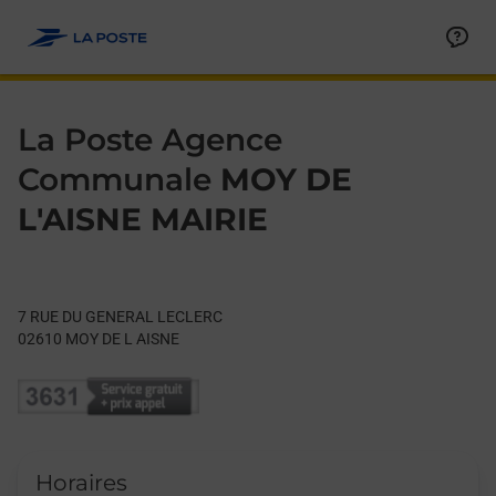
Le lien s'ouvre dans un nouvel onglet
Allez au contenu
Day of the Week
Get directions to La Poste Agence Communale at 7 RUE DU 
Hours
La Poste Agence
Communale
MOY DE
L'AISNE MAIRIE
7 RUE DU GENERAL LECLERC
02610
MOY DE L AISNE
Horaires