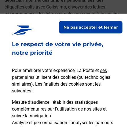
déplacer, imprimer des timbres personnalisés, des
étiquettes colis avec Colissimo, envoyer des lettres
recommandées, des lettres simples ou encore faire suivre
votre courrier à votre nouvelle adresse. Le tout quand vous
Ne pas accepter et fermer
voulez, où vous voulez.
Le respect de votre vie privée,
Retrouvez toutes nos offres en ligne sur notre site
notre priorité
Pour améliorer votre expérience, La Poste et
ses
partenaires
utilisent des cookies (ou technologies
similaires). Les finalités des cookies sont les
suivantes :
Mesure d’audience
: établir des statistiques
complémentaires sur l’utilisation de nos sites et
suivre la navigation.
Analyse et personnalisation
: analyser les parcours