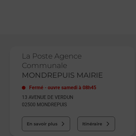
Le lien s'ouvre dans un nouvel onglet
La Poste Agence
Communale
MONDREPUIS MAIRIE
Fermé
-
ouvre samedi à
08h45
13 AVENUE DE VERDUN
02500
MONDREPUIS
En savoir plus
Itinéraire