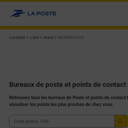
Allez au contenu
Afficher ou masquer la réponse
Afficher ou masquer la réponse
Afficher ou masquer la réponse
Afficher ou masquer la réponse
Afficher ou masquer la réponse
Localiser
Liste
Aisne
MONDREPUIS
Bureaux de poste et points de conta
Retrouvez tous les bureaux de Poste et points de contact La
visualiser les points les plus proches de chez vous.
Ville, Département, Code Postal