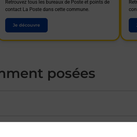
Retrouvez tous les bureaux de Poste et points de
Ret
contact La Poste dans cette commune.
con
Je découvre
mment posées
ectement depuis un bureau de Poste ?