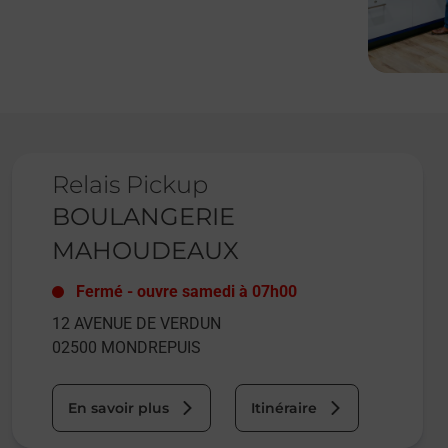
Le lien s'ouvre dans un nouvel onglet
Relais Pickup
BOULANGERIE
MAHOUDEAUX
Fermé
-
ouvre samedi à
07h00
12 AVENUE DE VERDUN
02500
MONDREPUIS
En savoir plus
Itinéraire