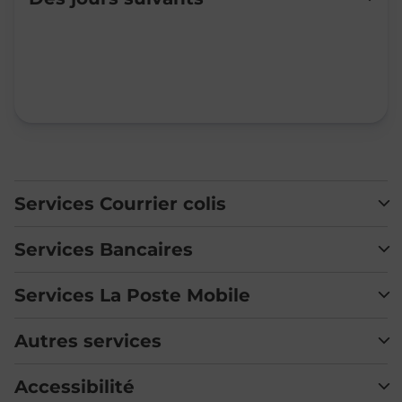
Mardi
09:00
-
12:00
Mercredi
Fermé
Jeudi
09:00
-
12:00
Vendredi
09:00
-
12:00
Samedi
Fermé
Dimanche
Fermé
Services Courrier colis
Services Bancaires
Services La Poste Mobile
Autres services
Accessibilité