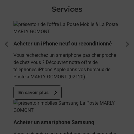
Services
En savoir plus
Acheter un iPhone neuf ou reconditionné
dent
sui
Vous recherchez un smartphone pas cher proche
de chez vous ? Découvrez notre offre de
téléphones iPhone Apple dans vos bureaux de
Poste à MARLY GOMONT (02120) !
En savoir plus
En savoir plus
Acheter un smartphone Samsung
Vous recherchez un smartphone pas cher proche