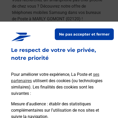
de chez vous ? Découvrez notre offre de
téléphones mobiles Samsung dans vos bureaux
de Poste à MARLY GOMONT (02120) !
En savoir plus
Ne pas accepter et fermer
En savoir plus
Le respect de votre vie privée,
Envoyer un colis
notre priorité
Vous souhaitez envoyer un colis depuis : MARLY
GOMONT (02120) ? Découvrez toutes les
Pour améliorer votre expérience, La Poste et
ses
solutions proposées par La Poste.
partenaires
utilisent des cookies (ou technologies
similaires). Les finalités des cookies sont les
En savoir plus
suivantes :
En savoir plus
Mesure d’audience
: établir des statistiques
complémentaires sur l’utilisation de nos sites et
Souscrire à la téléassistance
suivre la navigation.