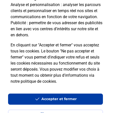
Analyse et personnalisation
: analyser les parcours
Besoin d’un système de téléassistance à l’intérieur
clients et personnaliser en temps réel nos sites et
et/ou à l’extérieur de votre domicile ? Découvrez
communications en fonction de votre navigation.
les offres téléalarme dans votre bureau de Poste à
Publicité
: permettre de vous adresser des publicités
MARLY GOMONT.
en lien avec vos centres d’intérêts sur notre site et
en dehors.
En savoir plus
En cliquant sur "Accepter et fermer" vous acceptez
tous les cookies. Le bouton "Ne pas accepter et
fermer" vous permet d'indiquer votre refus et seuls
Localiser
Liste
Aisne
MARLY GOMONT
MARLY GOMONT
les cookies nécessaires au fonctionnement du site
seront déposés. Vous pouvez modifier vos choix à
tout moment ou obtenir plus d'informations via
notre politique de cookies
.
Plan du site
Accessibilité : partiellement conforme
Accepter et fermer
Conditions contractuelles