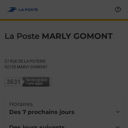
Le lien s'ouvre dans un nouvel onglet
Allez au contenu
Day of the Week
Get directions to La Poste at 27 RUE DE LA POTERIE MARLY 
Hours
La Poste
MARLY GOMONT
27 RUE DE LA POTERIE
02120
MARLY GOMONT
Horaires
Des 7 prochains jours
Lundi
Fermé
Des jours suivants