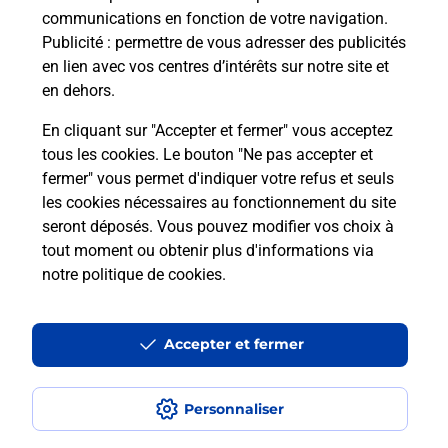
communications en fonction de votre navigation.
Publicité
: permettre de vous adresser des publicités
Comment est installée la
en lien avec vos centres d’intérêts sur notre site et
téléassistance classique ?
en dehors.
En cliquant sur "Accepter et fermer" vous acceptez
tous les cookies. Le bouton "Ne pas accepter et
Localiser
Liste
Liste - téléassistance
fermer" vous permet d'indiquer votre refus et seuls
Aisne - téléassistance
Liesse Notre Dame - téléassistance
les cookies nécessaires au fonctionnement du site
seront déposés. Vous pouvez modifier vos choix à
tout moment ou obtenir plus d'informations via
notre politique de cookies
.
Plan du site
Accessibilité : partiellement conforme
Accepter et fermer
Conditions contractuelles
Personnaliser
Mentions légales