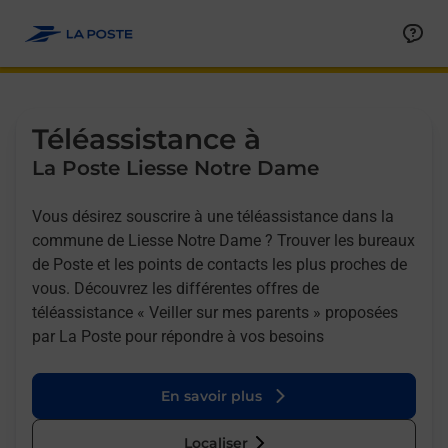
Allez au contenu
Afficher ou masquer la réponse
Afficher ou masquer la réponse
Afficher ou masquer la réponse
Téléassistance à
La Poste Liesse Notre Dame
Vous désirez souscrire à une téléassistance dans la
commune de Liesse Notre Dame ? Trouver les bureaux
de Poste et les points de contacts les plus proches de
vous. Découvrez les différentes offres de
téléassistance « Veiller sur mes parents » proposées
par La Poste pour répondre à vos besoins
En savoir plus
Localiser