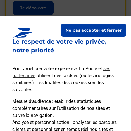
Je découvre
Ne pas accepter et fermer
Le respect de votre vie privée,
Questions fréquemment
notre priorité
posées
Pour améliorer votre expérience, La Poste et
ses
partenaires
utilisent des cookies (ou technologies
La téléassistance classique avec
similaires). Les finalités des cookies sont les
médaillon d’alarme qu’est ce que
suivantes :
c’est ?
Mesure d’audience
: établir des statistiques
complémentaires sur l’utilisation de nos sites et
Comment fonctionne la
suivre la navigation.
téléassistance classique ?
Analyse et personnalisation
: analyser les parcours
clients et personnaliser en temps réel nos sites et