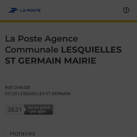
Le lien s'ouvre dans un nouvel onglet
Allez au contenu
Day of the Week
Get directions to La Poste Agence Communale at RUE CHAUD
Hours
La Poste Agence
Communale
LESQUIELLES
ST GERMAIN MAIRIE
RUE CHAUDE
02120
LESQUIELLES ST GERMAIN
Horaires