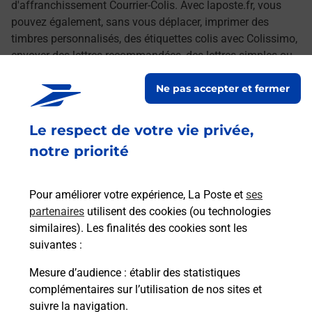
d'affranchissement Courrier-Colis. Avec laposte.fr, vous
pouvez également, sans vous déplacer, imprimer des
timbres personnalisés, des étiquettes colis avec Colissimo,
envoyer des lettres recommandées, des lettres simples ou
encore faire suivre votre courrier à votre nouvelle adresse.
Ne pas accepter et fermer
Le tout quand vous voulez, où vous voulez.
Le respect de votre vie privée,
Retrouvez toutes nos offres en ligne sur notre site
notre priorité
Pour améliorer votre expérience, La Poste et
ses
partenaires
utilisent des cookies (ou technologies
similaires). Les finalités des cookies sont les
suivantes :
Mesure d’audience
: établir des statistiques
complémentaires sur l’utilisation de nos sites et
suivre la navigation.