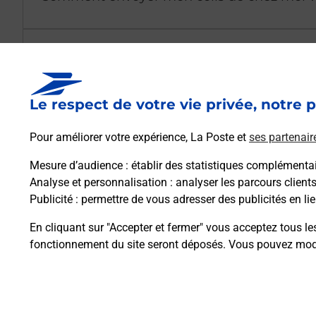
Est-il possible d’acheter un emballage dir
Le respect de votre vie privée, notre p
Comment demander une modification de li
Pour améliorer votre expérience, La Poste et
ses partenair
Mesure d’audience
: établir des statistiques complémentair
Comment La Poste participe-t-elle à votre 
Analyse et personnalisation
: analyser les parcours client
Publicité
: permettre de vous adresser des publicités en lie
Puis-je passer mon code de la route avec La
En cliquant sur "Accepter et fermer" vous acceptez tous le
fonctionnement du site seront déposés. Vous pouvez modi