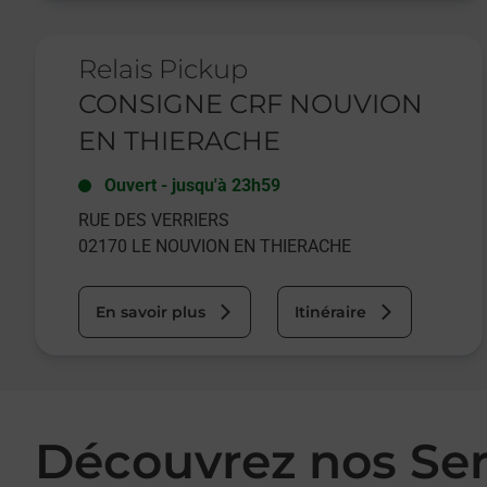
Le lien s'ouvre dans un nouvel onglet
Relais Pickup
CONSIGNE CRF NOUVION
EN THIERACHE
Ouvert
-
jusqu'à
23h59
RUE DES VERRIERS
02170
LE NOUVION EN THIERACHE
En savoir plus
Itinéraire
Découvrez nos Se