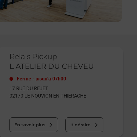
e lien s'ouvre dans un nouvel onglet
Relais Pickup
L ATELIER DU CHEVEU
Fermé
-
jusqu'à
07h00
17 RUE DU REJET
02170
LE NOUVION EN THIERACHE
En savoir plus
Itinéraire