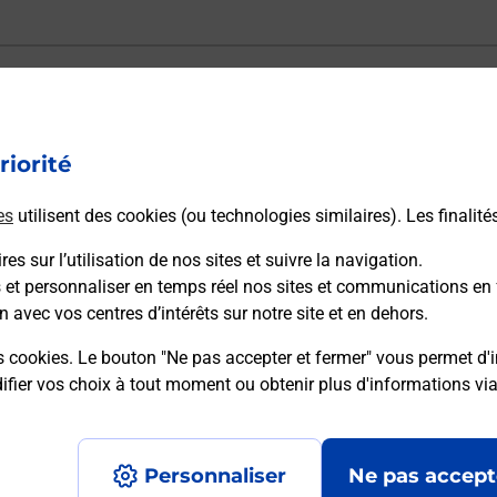
ectement depuis un bureau de Poste ?
riorité
vraison ?
es
utilisent des cookies (ou technologies similaires). Les finalité
es sur l’utilisation de nos sites et suivre la navigation.
sécurité au quotidien ?
s et personnaliser en temps réel nos sites et communications en 
n avec vos centres d’intérêts sur notre site et en dehors.
 Poste et sous quelles conditions ?
s cookies. Le bouton "Ne pas accepter et fermer" vous permet d'i
fier vos choix à tout moment ou obtenir plus d'informations vi
Personnaliser
Ne pas accept