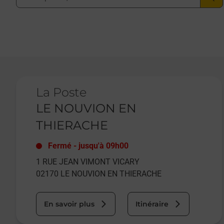
Le lien s'ouvre dans un nouvel onglet
La Poste
LE NOUVION EN
THIERACHE
Fermé
-
jusqu'à
09h00
1 RUE JEAN VIMONT VICARY
02170
LE NOUVION EN THIERACHE
En savoir plus
Itinéraire