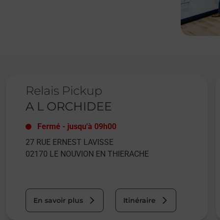
Le lien s'ouvre dans un nouvel onglet
L
Relais Pickup
A L ORCHIDEE
Fermé
-
jusqu'à
09h00
27 RUE ERNEST LAVISSE
02170
LE NOUVION EN THIERACHE
En savoir plus
Itinéraire