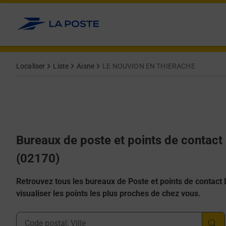
Allez au contenu
Afficher ou masquer la réponse
Afficher ou masquer la réponse
Afficher ou masquer la réponse
Afficher ou masquer la réponse
Afficher ou masquer la réponse
Localiser
Liste
Aisne
LE NOUVION EN THIERACHE
Bureaux de poste et points de conta
(02170)
Retrouvez tous les bureaux de Poste et points de contact La
visualiser les points les plus proches de chez vous.
Ville, Département, Code Postal