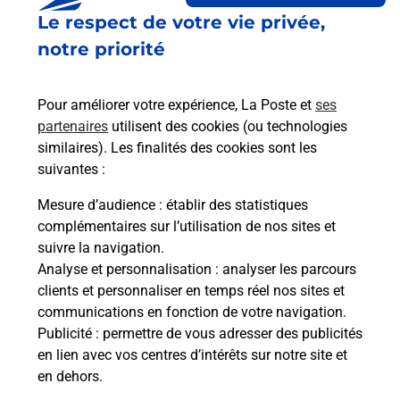
Le respect de votre vie privée,
notre priorité
Pour améliorer votre expérience, La Poste et
ses
partenaires
utilisent des cookies (ou technologies
similaires). Les finalités des cookies sont les
suivantes :
Mesure d’audience
: établir des statistiques
S'inscrire au code de la route
complémentaires sur l’utilisation de nos sites et
suivre la navigation.
Vous cherchez à passer votre code de la route auto
Analyse et personnalisation
: analyser les parcours
ou moto dans la commune Laon ? Découvrez toutes
clients et personnaliser en temps réel nos sites et
nos solutions.
communications en fonction de votre navigation.
Publicité
: permettre de vous adresser des publicités
En savoir plus
en lien avec vos centres d’intérêts sur notre site et
en dehors.