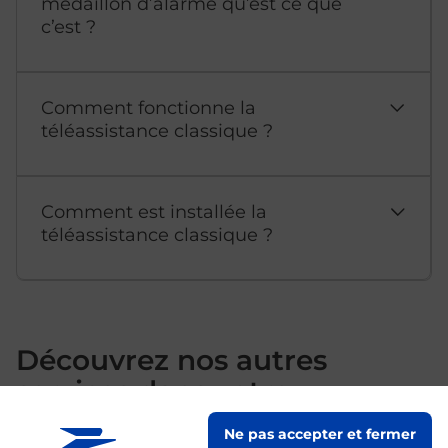
médaillon d’alarme qu’est ce que
c’est ?
Comment fonctionne la
téléassistance classique ?
Comment est installée la
téléassistance classique ?
Découvrez nos autres
services dans votre
commune Laon
Ne pas accepter et fermer