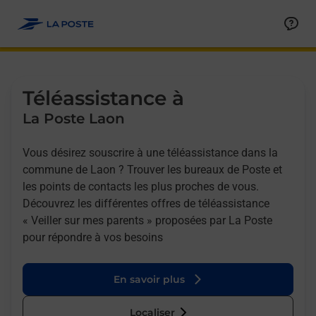
Allez au contenu
Afficher ou masquer la réponse
Afficher ou masquer la réponse
Afficher ou masquer la réponse
Téléassistance à
La Poste Laon
Vous désirez souscrire à une téléassistance dans la
commune de Laon ? Trouver les bureaux de Poste et
les points de contacts les plus proches de vous.
Découvrez les différentes offres de téléassistance
« Veiller sur mes parents » proposées par La Poste
pour répondre à vos besoins
En savoir plus
Localiser