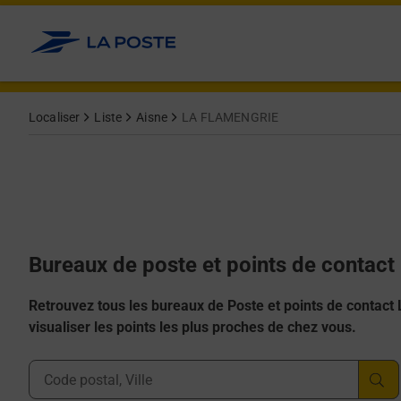
Allez au contenu
Afficher ou masquer la réponse
Afficher ou masquer la réponse
Afficher ou masquer la réponse
Afficher ou masquer la réponse
Afficher ou masquer la réponse
Localiser
Liste
Aisne
LA FLAMENGRIE
Bureaux de poste et points de contac
Retrouvez tous les bureaux de Poste et points de contact La
visualiser les points les plus proches de chez vous.
Ville, Département, Code Postal