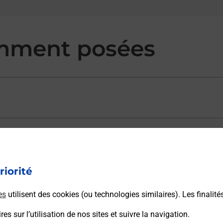
mment posées
ectement depuis un bureau de Poste ?
riorité
vraison ?
es
utilisent des cookies (ou technologies similaires). Les finalité
es sur l’utilisation de nos sites et suivre la navigation.
sécurité au quotidien ?