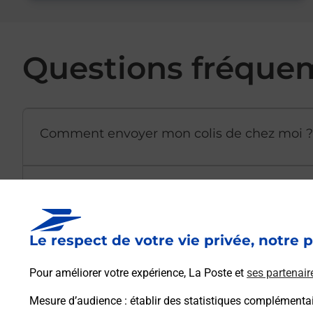
Questions fréque
Comment envoyer mon colis de chez moi ?
Est-il possible d’acheter un emballage dir
Le respect de votre vie privée, notre p
Comment demander une modification de li
Pour améliorer votre expérience, La Poste et
ses partenair
Mesure d’audience
: établir des statistiques complémentair
Comment La Poste participe-t-elle à votre 