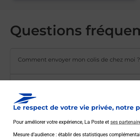
Questions fréque
Comment envoyer mon colis de chez moi ?
Est-il possible d’acheter un emballage dir
Le respect de votre vie privée, notre p
Comment demander une modification de li
Pour améliorer votre expérience, La Poste et
ses partenair
Mesure d’audience
: établir des statistiques complémentair
Comment La Poste participe-t-elle à votre 