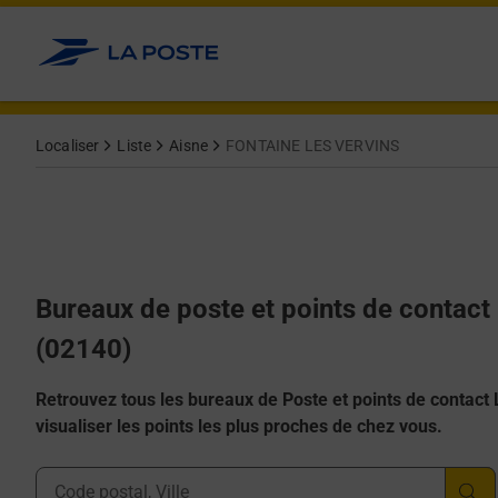
Allez au contenu
Afficher ou masquer la réponse
Afficher ou masquer la réponse
Afficher ou masquer la réponse
Afficher ou masquer la réponse
Afficher ou masquer la réponse
Localiser
Liste
Aisne
FONTAINE LES VERVINS
Bureaux de poste et points de conta
(02140)
Retrouvez tous les bureaux de Poste et points de contact La
visualiser les points les plus proches de chez vous.
Ville, Département, Code Postal