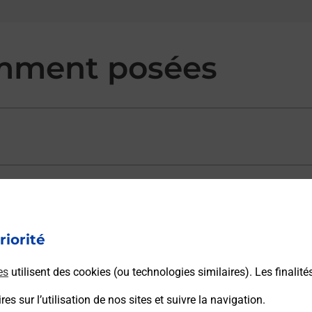
mment posées
ectement depuis un bureau de Poste ?
riorité
vraison ?
es
utilisent des cookies (ou technologies similaires). Les finalité
es sur l’utilisation de nos sites et suivre la navigation.
sécurité au quotidien ?