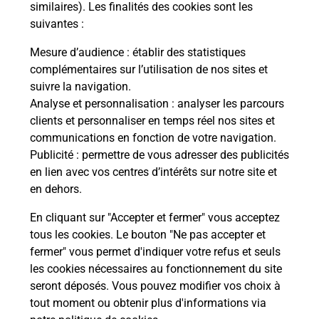
Malin !
similaires). Les finalités des cookies sont les
suivantes :
La Poste
Mesure d’audience
: établir des statistiques
en ligne
complémentaires sur l’utilisation de nos sites et
suivre la navigation.
Ouvert 24h/24
Analyse et personnalisation
: analyser les parcours
clients et personnaliser en temps réel nos sites et
En savoir plus
communications en fonction de votre navigation.
Publicité
: permettre de vous adresser des publicités
en lien avec vos centres d’intérêts sur notre site et
Recherchez un autre point de contact
en dehors.
En cliquant sur "Accepter et fermer" vous acceptez
tous les cookies. Le bouton "Ne pas accepter et
Localiser
Liste
Aisne
FERE EN TARDENOIS
fermer" vous permet d'indiquer votre refus et seuls
CONSIGNE SUPER U FERE EN TARDENOIS
les cookies nécessaires au fonctionnement du site
seront déposés. Vous pouvez modifier vos choix à
tout moment ou obtenir plus d'informations via