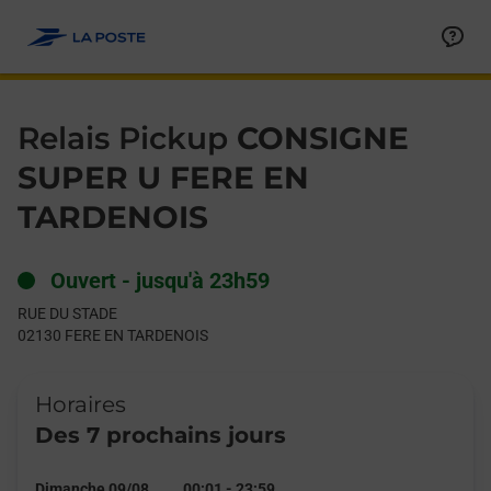
Le lien s'ouvre dans un nouvel onglet
Allez au contenu
Day of the Week
Get directions to Relais Pickup at RUE DU STADE FERE EN TAR
Hours
Relais Pickup
CONSIGNE
SUPER U FERE EN
TARDENOIS
Ouvert
-
jusqu'à
23h59
RUE DU STADE
02130
FERE EN TARDENOIS
Horaires
Des 7 prochains jours
Dimanche 09/08
00:01
-
23:59