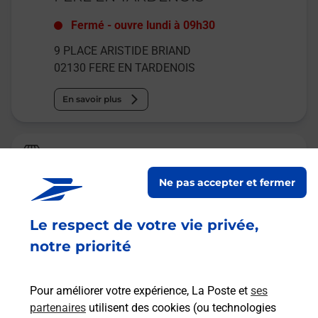
Fermé
-
ouvre lundi à
09h30
9 PLACE ARISTIDE BRIAND
02130
FERE EN TARDENOIS
En savoir plus
Relais Pickup
AUX FLEURS DU TARDENOIS
Ne pas accepter et fermer
Ouvert
-
jusqu'à
12h00
Le respect de votre vie privée,
5 PLACE DE LA REPUBLIQUE
02130
FERE EN TARDENOIS
notre priorité
En savoir plus
Pour améliorer votre expérience, La Poste et
ses
partenaires
utilisent des cookies (ou technologies