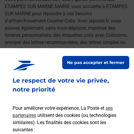
ETAMPES SUR MARNE MAIRIE vous accueille à ETAMPES
SUR MARNE pour répondre à vos besoins
d'affranchissement Courrier-Colis. Avec laposte.fr, vous
pouvez également, sans vous déplacer, imprimer des
timbres personnalisés, des étiquettes colis avec Colissimo,
envoyer des lettres recommandées, des lettres simples ou
encore faire suivre votre courrier à votre nouvelle adresse.
Le tout quand vous voulez, où vous voulez.
Ne pas accepter et fermer
Découvrez toutes les offres et services en ligne de
Le respect de votre vie privée,
La Poste
notre priorité
Pour améliorer votre expérience, La Poste et
ses
partenaires
utilisent des cookies (ou technologies
similaires). Les finalités des cookies sont les
suivantes :