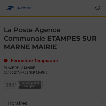
Le lien s'ouvre dans un nouvel onglet
Allez au contenu
Day of the Week
Get directions to La Poste Agence Communale at PLACE DE 
Hours
La Poste Agence
Communale
ETAMPES SUR
MARNE MAIRIE
Fermeture Temporaire
PLACE DE LA MAIRIE
02400
ETAMPES SUR MARNE
Horaires