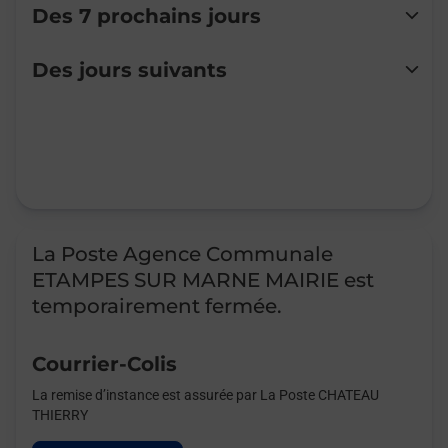
Des 7 prochains jours
Lundi
Fermé
Des jours suivants
Mardi
Fermé
Mercredi
Fermé
Jeudi
Fermé
Vendredi
Fermé
Samedi
Fermé
Dimanche
Fermé
La Poste Agence Communale
ETAMPES SUR MARNE MAIRIE est
temporairement fermée.
Courrier-Colis
La remise d’instance est assurée par La Poste CHATEAU
THIERRY