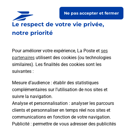
Ne pas accepter et fermer
Le respect de votre vie privée,
Questions fréquemment
notre priorité
posées
Pour améliorer votre expérience, La Poste et
ses
partenaires
utilisent des cookies (ou technologies
La téléassistance classique avec
similaires). Les finalités des cookies sont les
médaillon d’alarme qu’est ce que
suivantes :
c’est ?
Mesure d’audience
: établir des statistiques
complémentaires sur l’utilisation de nos sites et
Comment fonctionne la
suivre la navigation.
téléassistance classique ?
Analyse et personnalisation
: analyser les parcours
clients et personnaliser en temps réel nos sites et
communications en fonction de votre navigation.
Publicité
: permettre de vous adresser des publicités
Comment est installée la