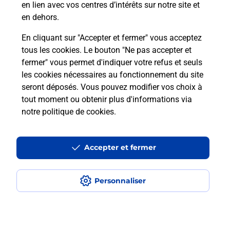
en lien avec vos centres d’intérêts sur notre site et
téléassistance classique ?
en dehors.
En cliquant sur "Accepter et fermer" vous acceptez
tous les cookies. Le bouton "Ne pas accepter et
Localiser
Liste
Liste - téléassistance
fermer" vous permet d'indiquer votre refus et seuls
Aisne - téléassistance
Crouy - téléassistance
les cookies nécessaires au fonctionnement du site
seront déposés. Vous pouvez modifier vos choix à
tout moment ou obtenir plus d'informations via
notre politique de cookies
.
Plan du site
Accessibilité : partiellement conforme
Accepter et fermer
Conditions contractuelles
Personnaliser
Mentions légales
Données personnelles et cookies