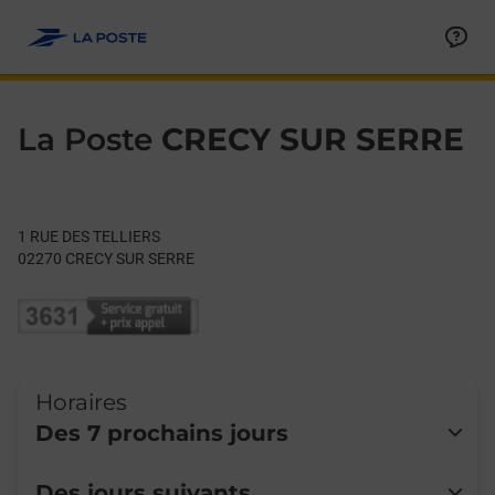
Le lien s'ouvre dans un nouvel onglet
Allez au contenu
Day of the Week
Get directions to La Poste at 1 RUE DES TELLIERS CRECY SUR
Hours
La Poste
CRECY SUR SERRE
1 RUE DES TELLIERS
02270
CRECY SUR SERRE
Horaires
Des 7 prochains jours
Lundi
13:30
-
17:00
Des jours suivants