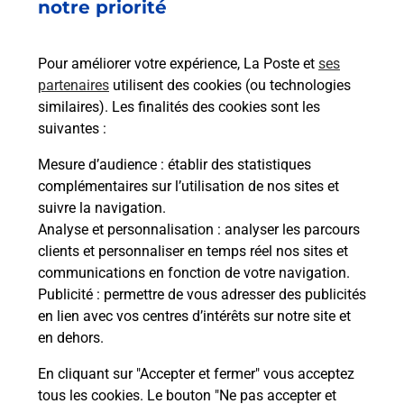
de chez vous ? Découvrez notre offre de
notre priorité
téléphones mobiles Samsung dans vos bureaux
de Poste à CRECY SUR SERRE (02270) !
Pour améliorer votre expérience, La Poste et
ses
partenaires
utilisent des cookies (ou technologies
En savoir plus
similaires). Les finalités des cookies sont les
En savoir plus
suivantes :
Mesure d’audience
: établir des statistiques
Souscrire à la téléassistance
complémentaires sur l’utilisation de nos sites et
suivre la navigation.
Besoin d’un système de téléassistance à l’intérieur
Analyse et personnalisation
: analyser les parcours
et/ou à l’extérieur de votre domicile ? Découvrez
clients et personnaliser en temps réel nos sites et
les offres téléalarme dans votre bureau de Poste à
communications en fonction de votre navigation.
CRECY SUR SERRE.
Publicité
: permettre de vous adresser des publicités
en lien avec vos centres d’intérêts sur notre site et
En savoir plus
en dehors.
En cliquant sur "Accepter et fermer" vous acceptez
tous les cookies. Le bouton "Ne pas accepter et