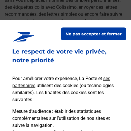
sans vous déplacer, imprimer des timbres personnalisés,
des étiquettes colis avec Colissimo, envoyer des lettres
recommandées, des lettres simples ou encore faire suivre
votre courrier à votre nouvelle adresse. Le tout quand vous
voulez, où vous voulez.
Ne pas accepter et fermer
Découvrez toutes les offres et services en ligne de
Le respect de votre vie privée,
La Poste
notre priorité
Pour améliorer votre expérience, La Poste et
ses
partenaires
utilisent des cookies (ou technologies
similaires). Les finalités des cookies sont les
suivantes :
Mesure d’audience
: établir des statistiques
complémentaires sur l’utilisation de nos sites et
suivre la navigation.