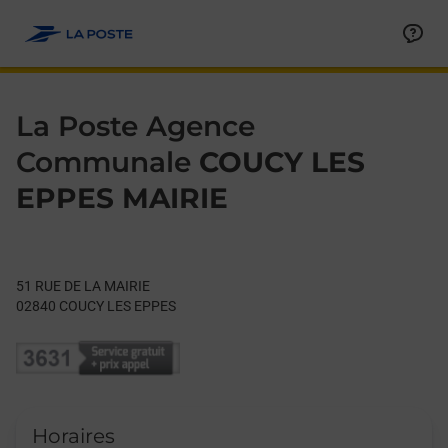
Le lien s'ouvre dans un nouvel onglet
Allez au contenu
Day of the Week
Get directions to La Poste Agence Communale at 51 RUE DE 
Hours
La Poste Agence
Communale
COUCY LES
EPPES MAIRIE
51 RUE DE LA MAIRIE
02840
COUCY LES EPPES
Horaires