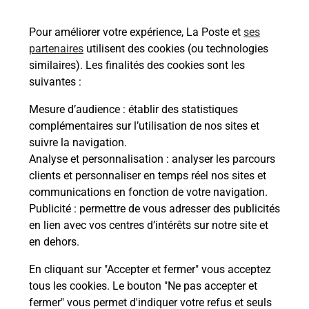
Vous souhaitez envoyer un colis depuis : CONDE
EN BRIE (02330) ? Découvrez toutes les solutions
Pour améliorer votre expérience, La Poste et
ses
proposées par La Poste.
partenaires
utilisent des cookies (ou technologies
similaires). Les finalités des cookies sont les
En savoir plus
suivantes :
En savoir plus
Mesure d’audience
: établir des statistiques
complémentaires sur l’utilisation de nos sites et
Souscrire à la téléassistance
suivre la navigation.
Analyse et personnalisation
: analyser les parcours
Besoin d’un système de téléassistance à l’intérieur
clients et personnaliser en temps réel nos sites et
et/ou à l’extérieur de votre domicile ? Découvrez
communications en fonction de votre navigation.
les offres téléalarme dans votre bureau de Poste à
Publicité
: permettre de vous adresser des publicités
CONDE EN BRIE.
en lien avec vos centres d’intérêts sur notre site et
en dehors.
En savoir plus
En cliquant sur "Accepter et fermer" vous acceptez
tous les cookies. Le bouton "Ne pas accepter et
fermer" vous permet d'indiquer votre refus et seuls