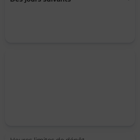
Mardi
10:15
-
12:15
Mercredi
10:15
-
12:15
Jeudi
10:15
-
12:15
Vendredi
10:15
-
12:15
Samedi
Fermé
Dimanche
Fermé