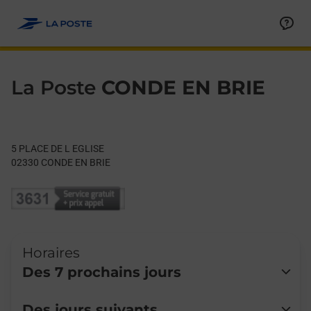
Le lien s'ouvre dans un nouvel onglet
Allez au contenu
Day of the Week
Get directions to La Poste at 5 PLACE DE L EGLISE CONDE EN B
Hours
La Poste
CONDE EN BRIE
5 PLACE DE L EGLISE
02330
CONDE EN BRIE
Horaires
Des 7 prochains jours
Lundi
Fermé
Des jours suivants