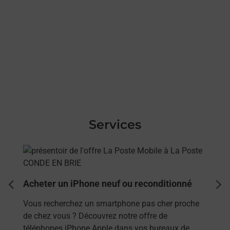
Services
En savoir plus
Acheter un iPhone neuf ou reconditionné
dent
sui
Vous recherchez un smartphone pas cher proche
de chez vous ? Découvrez notre offre de
téléphones iPhone Apple dans vos bureaux de