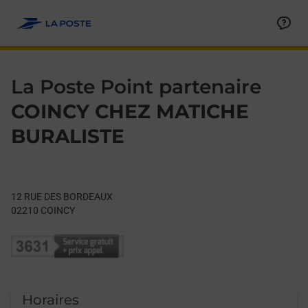
Le lien s'ouvre dans un nouvel onglet
Allez au contenu
Day of the Week
Get directions to La Poste Point partenaire at 12 RUE DES BO
Hours
La Poste Point partenaire
COINCY CHEZ MATICHE
BURALISTE
12 RUE DES BORDEAUX
02210
COINCY
Horaires