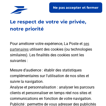
CHEZ MATICHE BURALISTE vous accueille à COINCY pour
Ne pas accepter et fermer
répondre à vos besoins d'affranchissement Courrier-Colis.
Le respect de votre vie privée,
Retrouvez toutes nos offres en ligne sur notre site
notre priorité
Pour améliorer votre expérience, La Poste et
ses
partenaires
utilisent des cookies (ou technologies
similaires). Les finalités des cookies sont les
suivantes :
Mesure d’audience
: établir des statistiques
complémentaires sur l’utilisation de nos sites et
suivre la navigation.
Analyse et personnalisation
: analyser les parcours
clients et personnaliser en temps réel nos sites et
communications en fonction de votre navigation.
Publicité
: permettre de vous adresser des publicités