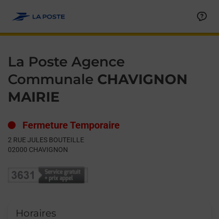
Le lien s'ouvre dans un nouvel onglet
Allez au contenu
Day of the Week
Get directions to La Poste Agence Communale at 2 RUE JULE
Hours
La Poste Agence
Communale
CHAVIGNON
MAIRIE
Fermeture Temporaire
2 RUE JULES BOUTEILLE
02000
CHAVIGNON
Horaires