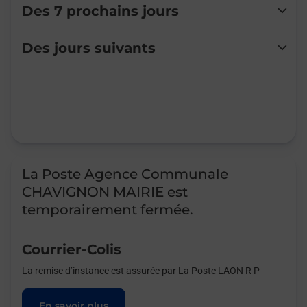
Des 7 prochains jours
Lundi
Fermé
Des jours suivants
Mardi
Fermé
Mercredi
Fermé
Jeudi
Fermé
Vendredi
Fermé
Samedi
Fermé
Dimanche
Fermé
La Poste Agence Communale
CHAVIGNON MAIRIE est
temporairement fermée.
Courrier-Colis
La remise d’instance est assurée par La Poste LAON R P
En savoir plus