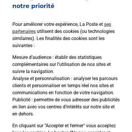
149 ROUTE DE CHATEAU THIERRY
notre priorité
02200
BELLEU
Pour améliorer votre expérience, La Poste et
ses
En savoir plus
partenaires
utilisent des cookies (ou technologies
similaires). Les finalités des cookies sont les
Malin !
suivantes :
Mesure d’audience
: établir des statistiques
La Poste
complémentaires sur l’utilisation de nos sites et
en ligne
suivre la navigation.
Analyse et personnalisation
: analyser les parcours
Ouvert 24h/24
clients et personnaliser en temps réel nos sites et
communications en fonction de votre navigation.
En savoir plus
Publicité
: permettre de vous adresser des publicités
en lien avec vos centres d’intérêts sur notre site et
en dehors.
Recherchez un autre point de contact
En cliquant sur "Accepter et fermer" vous acceptez