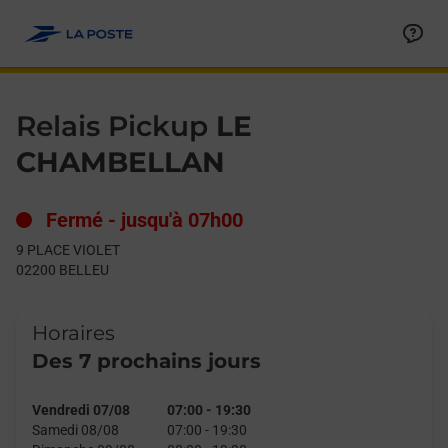
Le lien s'ouvre dans un nouvel onglet
Allez au contenu
Day of the Week
Get directions to Relais Pickup at 9 PLACE VIOLET BELLEU,
Hours
Relais Pickup
LE
CHAMBELLAN
Fermé
-
jusqu'à
07h00
9 PLACE VIOLET
02200
BELLEU
Horaires
Des 7 prochains jours
Vendredi 07/08
07:00
-
19:30
Samedi 08/08
07:00
-
19:30