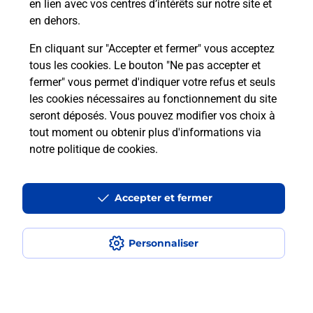
en lien avec vos centres d’intérêts sur notre site et
Recherchez un autre point de contact
en dehors.
En cliquant sur "Accepter et fermer" vous acceptez
tous les cookies. Le bouton "Ne pas accepter et
Localiser
Liste
Aisne
BEAUREVOIR
fermer" vous permet d'indiquer votre refus et seuls
BOULANGERIE DIMANCHE DAVID
les cookies nécessaires au fonctionnement du site
seront déposés. Vous pouvez modifier vos choix à
tout moment ou obtenir plus d'informations via
notre politique de cookies
.
Plan du site
Accessibilité : partiellement conforme
Accepter et fermer
Conditions contractuelles
Personnaliser
Mentions légales
Données personnelles et cookies