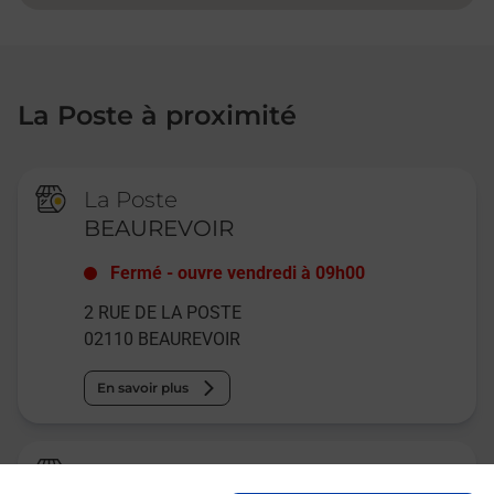
La Poste à proximité
La Poste
BEAUREVOIR
Fermé
-
ouvre vendredi à
09h00
2 RUE DE LA POSTE
02110
BEAUREVOIR
En savoir plus
La Poste Agence Communale