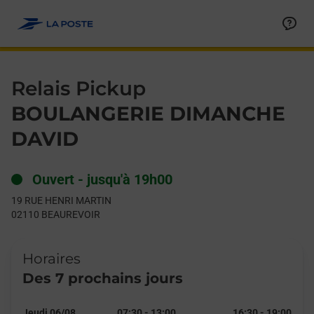
Le lien s'ouvre dans un nouvel onglet
Allez au contenu
Day of the Week
Get directions to Relais Pickup at 19 RUE HENRI MARTIN BEAU
Hours
Relais Pickup
BOULANGERIE DIMANCHE
DAVID
Ouvert
-
jusqu'à
19h00
19 RUE HENRI MARTIN
02110
BEAUREVOIR
Horaires
Des 7 prochains jours
Jeudi 06/08
07:30
-
13:00
16:30
-
19:00