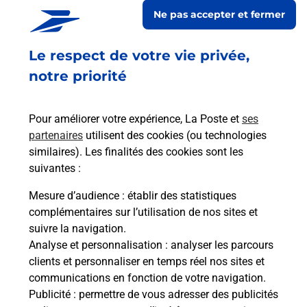
ESTREES MAIRIE
Ne pas accepter et fermer
Fermé
-
ouvre vendredi à
09h00
Le respect de votre vie privée,
46 RUE DE LA CHAUSSEE BRUNEHAUT
02420
ESTREES
notre priorité
En savoir plus
Pour améliorer votre expérience, La Poste et
ses
partenaires
utilisent des cookies (ou technologies
Malin !
similaires). Les finalités des cookies sont les
suivantes :
La Poste
Mesure d’audience
: établir des statistiques
en ligne
complémentaires sur l’utilisation de nos sites et
suivre la navigation.
Ouvert 24h/24
Analyse et personnalisation
: analyser les parcours
clients et personnaliser en temps réel nos sites et
En savoir plus
communications en fonction de votre navigation.
Publicité
: permettre de vous adresser des publicités