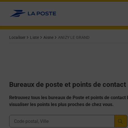
Allez au contenu
Afficher ou masquer la réponse
Afficher ou masquer la réponse
Afficher ou masquer la réponse
Afficher ou masquer la réponse
Afficher ou masquer la réponse
Localiser
Liste
Aisne
ANIZY LE GRAND
Bureaux de poste et points de contac
Retrouvez tous les bureaux de Poste et points de contact La
visualiser les points les plus proches de chez vous.
Ville, Département, Code Postal