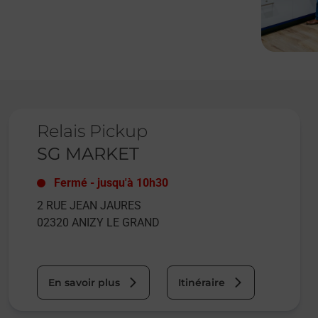
Le lien s'ouvre dans un nouvel onglet
Relais Pickup
SG MARKET
Fermé
-
jusqu'à
10h30
2 RUE JEAN JAURES
02320
ANIZY LE GRAND
En savoir plus
Itinéraire