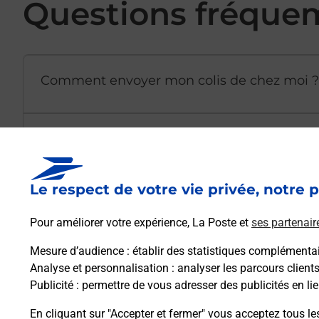
Questions fréque
Comment envoyer mon colis de chez moi ?
Est-il possible d’acheter un emballage dir
Le respect de votre vie privée, notre p
Comment demander une modification de li
Pour améliorer votre expérience, La Poste et
ses partenair
Mesure d’audience
: établir des statistiques complémentair
Comment La Poste participe-t-elle à votre 
Analyse et personnalisation
: analyser les parcours client
Publicité
: permettre de vous adresser des publicités en lie
Puis-je passer mon code de la route avec La
En cliquant sur "Accepter et fermer" vous acceptez tous le