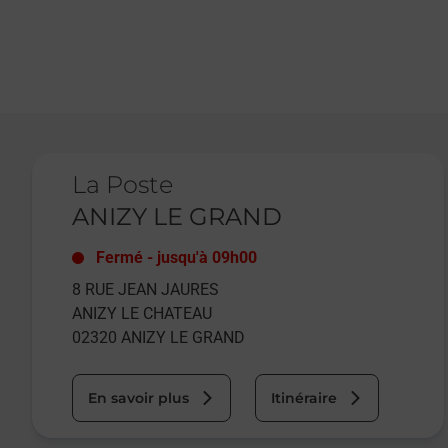
Le lien s'ouvre dans un nouvel onglet
La Poste
ANIZY LE GRAND
Fermé
-
jusqu'à
09h00
8 RUE JEAN JAURES
ANIZY LE CHATEAU
02320
ANIZY LE GRAND
En savoir plus
Itinéraire