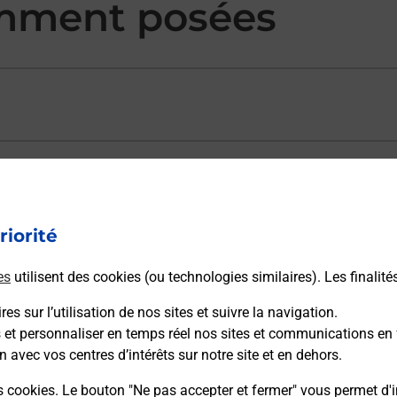
mment posées
ectement depuis un bureau de Poste ?
riorité
vraison ?
es
utilisent des cookies (ou technologies similaires). Les finalité
es sur l’utilisation de nos sites et suivre la navigation.
sécurité au quotidien ?
s et personnaliser en temps réel nos sites et communications en 
n avec vos centres d’intérêts sur notre site et en dehors.
 Poste et sous quelles conditions ?
s cookies. Le bouton "Ne pas accepter et fermer" vous permet d'i