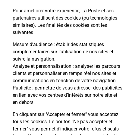
En savoir plus
Pour améliorer votre expérience, La Poste et
ses
partenaires
utilisent des cookies (ou technologies
Malin !
similaires). Les finalités des cookies sont les
suivantes :
La Poste
Mesure d’audience
: établir des statistiques
en ligne
complémentaires sur l’utilisation de nos sites et
suivre la navigation.
Ouvert 24h/24
Analyse et personnalisation
: analyser les parcours
clients et personnaliser en temps réel nos sites et
En savoir plus
communications en fonction de votre navigation.
Publicité
: permettre de vous adresser des publicités
en lien avec vos centres d’intérêts sur notre site et
Recherchez un autre point de contact
en dehors.
En cliquant sur "Accepter et fermer" vous acceptez
tous les cookies. Le bouton "Ne pas accepter et
Localiser
Liste
Ain
VILLEREVERSURE
fermer" vous permet d'indiquer votre refus et seuls
CONSIGNE PHARMACIE VILLEREVERSURE