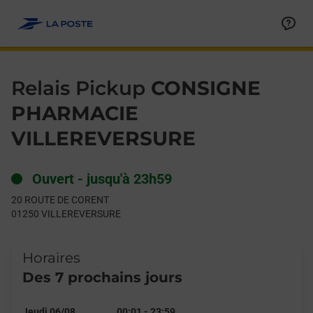
Le lien s'ouvre dans un nouvel onglet
Allez au contenu
Day of the Week
Get directions to Relais Pickup at 20 ROUTE DE CORENT VILL
Hours
Relais Pickup
CONSIGNE
PHARMACIE
VILLEREVERSURE
Ouvert
-
jusqu'à
23h59
20 ROUTE DE CORENT
01250
VILLEREVERSURE
Horaires
Des 7 prochains jours
Jeudi 06/08
00:01
-
23:59