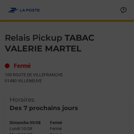
Le lien s'ouvre dans un nouvel onglet
Allez au contenu
Day of the Week
Get directions to Relais Pickup at 100 ROUTE DE VILLEFRANC
Hours
Relais Pickup
TABAC
VALERIE MARTEL
Fermé
100 ROUTE DE VILLEFRANCHE
01480
VILLENEUVE
Horaires
Des 7 prochains jours
Dimanche 09/08
Fermé
Lundi 10/08
Fermé