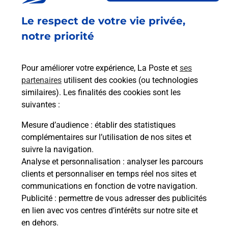
Ouvert
-
jusqu'à
12h30
Le respect de votre vie privée,
87 RUE DE L EGLISE
notre priorité
01480
SAVIGNEUX
Pour améliorer votre expérience, La Poste et
ses
En savoir plus
partenaires
utilisent des cookies (ou technologies
similaires). Les finalités des cookies sont les
Malin !
suivantes :
Mesure d’audience
: établir des statistiques
La Poste
complémentaires sur l’utilisation de nos sites et
en ligne
suivre la navigation.
Analyse et personnalisation
: analyser les parcours
Ouvert 24h/24
clients et personnaliser en temps réel nos sites et
communications en fonction de votre navigation.
En savoir plus
Publicité
: permettre de vous adresser des publicités
en lien avec vos centres d’intérêts sur notre site et
en dehors.