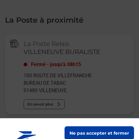
La Poste à proximité
La Poste Relais
VILLENEUVE BURALISTE
Fermé
-
jusqu'à
08h15
100 ROUTE DE VILLEFRANCHE
BUREAU DE TABAC
01480
VILLENEUVE
En savoir plus
Relais Pickup
Ne pas accepter et fermer
EPICERIE SAVIGNEUX