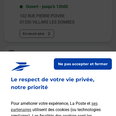
Ouvert
-
jusqu'à
12h00
102 RUE PIERRE POIVRE
01330
VILLARS LES DOMBES
En savoir plus
La Poste Espace Clients Pro
VILLARS LES DOMBES PDC1
Ne pas accepter et fermer
Ouvert
-
jusqu'à
09h30
Le respect de votre vie privée,
513 RUE PIERRE POIVRE
01330
VILLARS LES DOMBES
notre priorité
En savoir plus
Pour améliorer votre expérience, La Poste et
ses
partenaires
utilisent des cookies (ou technologies
Malin !
similaires). Les finalités des cookies sont les