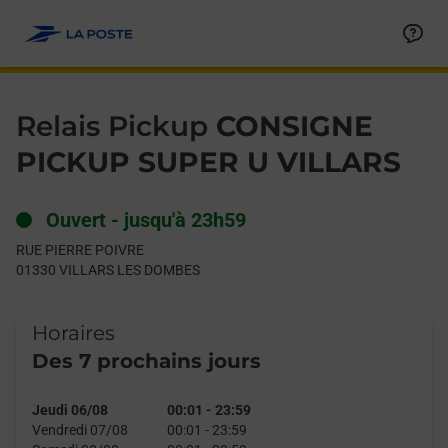
Le lien s'ouvre dans un nouvel onglet
Allez au contenu
Day of the Week
Get directions to Relais Pickup at RUE PIERRE POIVRE VILLA
Hours
Relais Pickup
CONSIGNE
PICKUP SUPER U VILLARS
Ouvert
-
jusqu'à
23h59
RUE PIERRE POIVRE
01330
VILLARS LES DOMBES
Horaires
Des 7 prochains jours
Jeudi 06/08
00:01
-
23:59
Vendredi 07/08
00:01
-
23:59