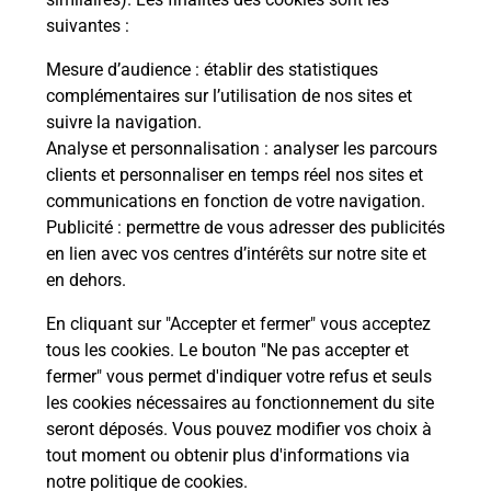
suivantes :
La Poste
Mesure d’audience
: établir des statistiques
en ligne
complémentaires sur l’utilisation de nos sites et
suivre la navigation.
Ouvert 24h/24
Analyse et personnalisation
: analyser les parcours
clients et personnaliser en temps réel nos sites et
En savoir plus
communications en fonction de votre navigation.
Publicité
: permettre de vous adresser des publicités
en lien avec vos centres d’intérêts sur notre site et
Recherchez un autre point de contact
en dehors.
En cliquant sur "Accepter et fermer" vous acceptez
tous les cookies. Le bouton "Ne pas accepter et
Localiser
Liste
Ain
VILLARS LES DOMBES
fermer" vous permet d'indiquer votre refus et seuls
CONSIGNE PICKUP SUPER U VILLARS
les cookies nécessaires au fonctionnement du site
seront déposés. Vous pouvez modifier vos choix à
tout moment ou obtenir plus d'informations via
notre politique de cookies
.