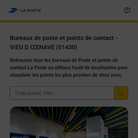
Allez au contenu
Afficher ou masquer la réponse
Afficher ou masquer la réponse
Afficher ou masquer la réponse
Afficher ou masquer la réponse
Afficher ou masquer la réponse
Bureaux de poste et points de contact -
VIEU D IZENAVE (01430)
Retrouvez tous les bureaux de Poste et points de
contact La Poste ou utilisez l'outil de localisation pour
visualiser les points les plus proches de chez vous.
Ville, Département, Code Postal