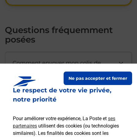
Questions fréquemment
posées
Comment envoyer mon colis de
chez moi ?
Ne pas accepter et fermer
Le respect de votre vie privée,
Est-il possible d’acheter un
notre priorité
emballage directement depuis un
bureau de Poste ?
Pour améliorer votre expérience, La Poste et
ses
partenaires
utilisent des cookies (ou technologies
Comment demander une
similaires). Les finalités des cookies sont les