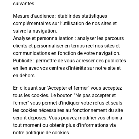
modification de livraison ?
suivantes :
Mesure d’audience
: établir des statistiques
complémentaires sur l’utilisation de nos sites et
Comment La Poste participe-t-elle
suivre la navigation.
à votre sécurité au quotidien ?
Analyse et personnalisation
: analyser les parcours
clients et personnaliser en temps réel nos sites et
communications en fonction de votre navigation.
Puis-je passer mon code de la route
Publicité
: permettre de vous adresser des publicités
avec La Poste et sous quelles
en lien avec vos centres d’intérêts sur notre site et
conditions ?
en dehors.
En cliquant sur "Accepter et fermer" vous acceptez
tous les cookies. Le bouton "Ne pas accepter et
fermer" vous permet d'indiquer votre refus et seuls
Localiser
Liste
Ain
VIEU D IZENAVE
les cookies nécessaires au fonctionnement du site
seront déposés. Vous pouvez modifier vos choix à
tout moment ou obtenir plus d'informations via
notre politique de cookies
.