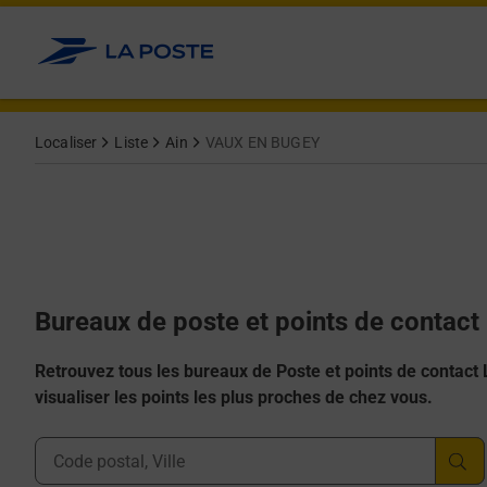
Allez au contenu
Afficher ou masquer la réponse
Afficher ou masquer la réponse
Afficher ou masquer la réponse
Afficher ou masquer la réponse
Afficher ou masquer la réponse
Localiser
Liste
Ain
VAUX EN BUGEY
Bureaux de poste et points de contac
Retrouvez tous les bureaux de Poste et points de contact La
visualiser les points les plus proches de chez vous.
Ville, Département, Code Postal