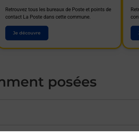
Retrouvez tous les bureaux de Poste et points de
Ret
contact La Poste dans cette commune.
con
Je découvre
mment posées
ectement depuis un bureau de Poste ?