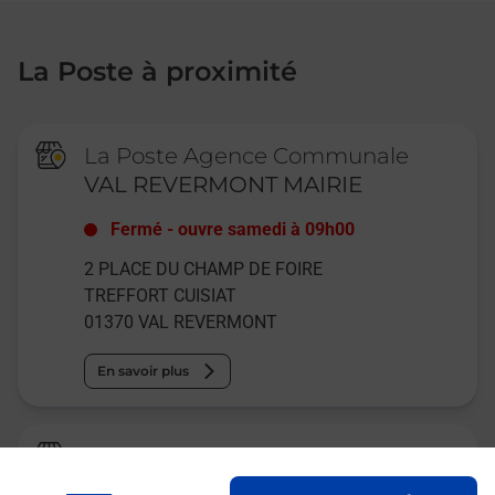
La Poste à proximité
La Poste Agence Communale
VAL REVERMONT MAIRIE
Fermé
-
ouvre samedi à
09h00
2 PLACE DU CHAMP DE FOIRE
TREFFORT CUISIAT
01370
VAL REVERMONT
En savoir plus
La Poste Agence Communale
MEILLONNAS MAIRIE