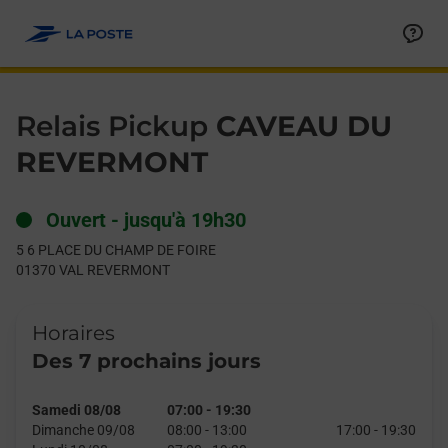
Le lien s'ouvre dans un nouvel onglet
Allez au contenu
Day of the Week
Get directions to Relais Pickup at 5 6 PLACE DU CHAMP DE F
Hours
Relais Pickup
CAVEAU DU
REVERMONT
Ouvert
-
jusqu'à
19h30
5 6 PLACE DU CHAMP DE FOIRE
01370
VAL REVERMONT
Horaires
Des 7 prochains jours
Samedi 08/08
07:00
-
19:30
Dimanche 09/08
08:00
-
13:00
17:00
-
19:30