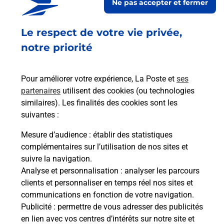
Ne pas accepter et fermer
Fermé
-
ouvre samedi à
09h00
Le respect de votre vie privée,
PLACE DE LA MAIRIE
01370
MEILLONNAS
notre priorité
En savoir plus
Pour améliorer votre expérience, La Poste et
ses
partenaires
utilisent des cookies (ou technologies
Malin !
similaires). Les finalités des cookies sont les
suivantes :
La Poste
Mesure d’audience
: établir des statistiques
en ligne
complémentaires sur l’utilisation de nos sites et
suivre la navigation.
Ouvert 24h/24
Analyse et personnalisation
: analyser les parcours
clients et personnaliser en temps réel nos sites et
En savoir plus
communications en fonction de votre navigation.
Publicité
: permettre de vous adresser des publicités
en lien avec vos centres d’intérêts sur notre site et