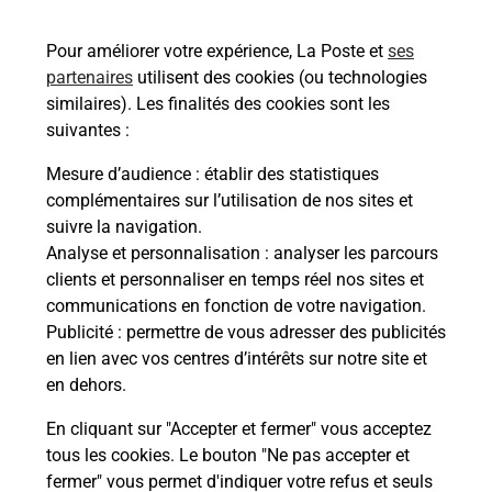
01600
TREVOUX
Pour améliorer votre expérience, La Poste et
ses
En savoir plus
partenaires
utilisent des cookies (ou technologies
similaires). Les finalités des cookies sont les
Malin !
suivantes :
Mesure d’audience
: établir des statistiques
La Poste
complémentaires sur l’utilisation de nos sites et
en ligne
suivre la navigation.
Analyse et personnalisation
: analyser les parcours
Ouvert 24h/24
clients et personnaliser en temps réel nos sites et
communications en fonction de votre navigation.
En savoir plus
Publicité
: permettre de vous adresser des publicités
en lien avec vos centres d’intérêts sur notre site et
en dehors.
Recherchez un autre point de contact
En cliquant sur "Accepter et fermer" vous acceptez
tous les cookies. Le bouton "Ne pas accepter et
fermer" vous permet d'indiquer votre refus et seuls