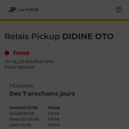
Le lien s'ouvre dans un nouvel onglet
Allez au contenu
Day of the Week
Get directions to Relais Pickup at 161 ALLEE DES PEUPLIERS 
Hours
Relais Pickup
DIDINE OTO
Fermé
161 ALLEE DES PEUPLIERS
01600
TREVOUX
Horaires
Des 7 prochains jours
Vendredi 07/08
Fermé
Samedi 08/08
Fermé
Dimanche 09/08
Fermé
Lundi 10/08
Fermé