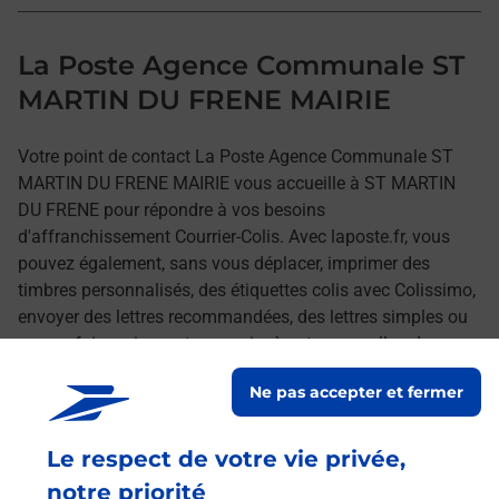
La Poste Agence Communale ST
MARTIN DU FRENE MAIRIE
Votre point de contact La Poste Agence Communale ST
MARTIN DU FRENE MAIRIE vous accueille à ST MARTIN
DU FRENE pour répondre à vos besoins
d'affranchissement Courrier-Colis. Avec laposte.fr, vous
pouvez également, sans vous déplacer, imprimer des
timbres personnalisés, des étiquettes colis avec Colissimo,
envoyer des lettres recommandées, des lettres simples ou
encore faire suivre votre courrier à votre nouvelle adresse.
Le tout quand vous voulez, où vous voulez.
Ne pas accepter et fermer
Découvrez toutes les offres et services en ligne de
Le respect de votre vie privée,
La Poste
notre priorité