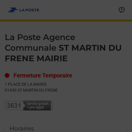
Le lien s'ouvre dans un nouvel onglet
Allez au contenu
Day of the Week
Get directions to La Poste Agence Communale at 1 PLACE DE
Hours
La Poste Agence
Communale
ST MARTIN DU
FRENE MAIRIE
Fermeture Temporaire
1 PLACE DE LA MAIRIE
01430
ST MARTIN DU FRENE
Horaires