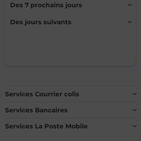
Des 7 prochains jours
Lundi
Fermé
Des jours suivants
Mardi
Fermé
Mercredi
Fermé
Jeudi
Fermé
Vendredi
Fermé
Samedi
Fermé
Dimanche
Fermé
Services Courrier colis
Services Bancaires
Services La Poste Mobile