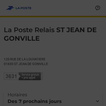
Le lien s'ouvre dans un nouvel onglet
Allez au contenu
Day of the Week
Get directions to La Poste Relais at 120 RUE DE LA LOUVATIE
Hours
La Poste Relais
ST JEAN DE
GONVILLE
120 RUE DE LA LOUVATIERE
01630
ST JEAN DE GONVILLE
Horaires
Des 7 prochains jours