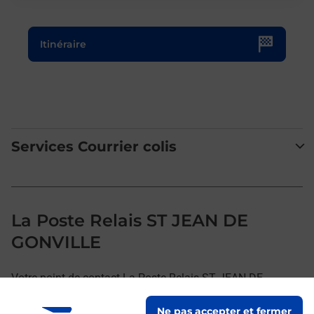
Le lien s'ouvre dans un nouvel onglet
Itinéraire
Services Courrier colis
La Poste Relais ST JEAN DE
GONVILLE
Votre point de contact La Poste Relais ST JEAN DE
GONVILLE vous accueille à ST JEAN DE GONVILLE pour
Ne pas accepter et fermer
répondre à vos besoins d'affranchissement Courrier-Colis.