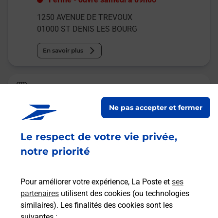
1250 AVENUE DE TREVOUX
01000
ST DENIS LES BOURG
En savoir plus
Relais Pickup
CARREFOUR MARKET
Ne pas accepter et fermer
Fermé
-
ouvre samedi à
08h30
Le respect de votre vie privée,
AVENUE TREVOUX
01000
ST DENIS LES BOURG
notre priorité
En savoir plus
Pour améliorer votre expérience, La Poste et
ses
partenaires
utilisent des cookies (ou technologies
Malin !
similaires). Les finalités des cookies sont les
suivantes :