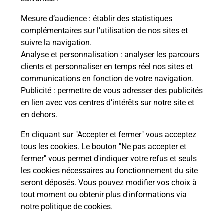
La Poste
Mesure d’audience
: établir des statistiques
en ligne
complémentaires sur l’utilisation de nos sites et
suivre la navigation.
Ouvert 24h/24
Analyse et personnalisation
: analyser les parcours
clients et personnaliser en temps réel nos sites et
En savoir plus
communications en fonction de votre navigation.
Publicité
: permettre de vous adresser des publicités
en lien avec vos centres d’intérêts sur notre site et
Recherchez un autre point de contact
en dehors.
En cliquant sur "Accepter et fermer" vous acceptez
tous les cookies. Le bouton "Ne pas accepter et
Localiser
Liste
Ain
ST DENIS LES BOURG
fermer" vous permet d'indiquer votre refus et seuls
CONSIGNE BOWLING BRESSE ST DENIS
les cookies nécessaires au fonctionnement du site
seront déposés. Vous pouvez modifier vos choix à
tout moment ou obtenir plus d'informations via
notre politique de cookies
.
Plan du site