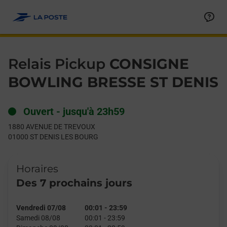
Le lien s'ouvre dans un nouvel onglet
Allez au contenu
Day of the Week
Get directions to Relais Pickup at 1880 AVENUE DE TREVOUX 
Hours
Relais Pickup
CONSIGNE
BOWLING BRESSE ST DENIS
Ouvert
-
jusqu'à
23h59
1880 AVENUE DE TREVOUX
01000
ST DENIS LES BOURG
Horaires
Des 7 prochains jours
Vendredi 07/08
00:01
-
23:59
Samedi 08/08
00:01
-
23:59