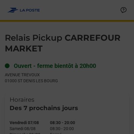
Le lien s'ouvre dans un nouvel onglet
Allez au contenu
Day of the Week
Get directions to Relais Pickup at AVENUE TREVOUX ST DENIS
Hours
Relais Pickup
CARREFOUR
MARKET
Ouvert
-
ferme bientôt à
20h00
AVENUE TREVOUX
01000
ST DENIS LES BOURG
Horaires
Des 7 prochains jours
Vendredi 07/08
08:30
-
20:00
Samedi 08/08
08:30
-
20:00