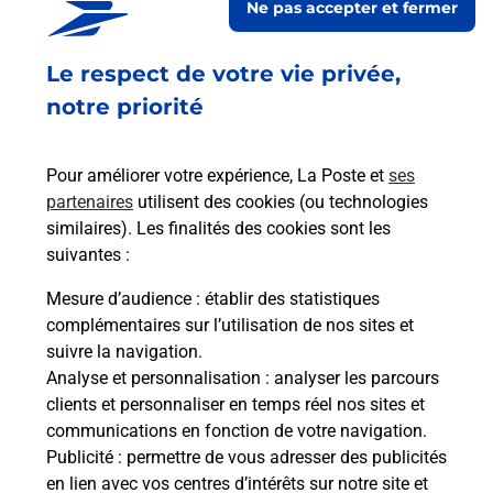
Ne pas accepter et fermer
Fermé
-
ouvre samedi à
09h00
Le respect de votre vie privée,
1250 AVENUE DE TREVOUX
01000
ST DENIS LES BOURG
notre priorité
En savoir plus
Pour améliorer votre expérience, La Poste et
ses
partenaires
utilisent des cookies (ou technologies
Malin !
similaires). Les finalités des cookies sont les
suivantes :
La Poste
Mesure d’audience
: établir des statistiques
en ligne
complémentaires sur l’utilisation de nos sites et
suivre la navigation.
Ouvert 24h/24
Analyse et personnalisation
: analyser les parcours
clients et personnaliser en temps réel nos sites et
En savoir plus
communications en fonction de votre navigation.
Publicité
: permettre de vous adresser des publicités
en lien avec vos centres d’intérêts sur notre site et