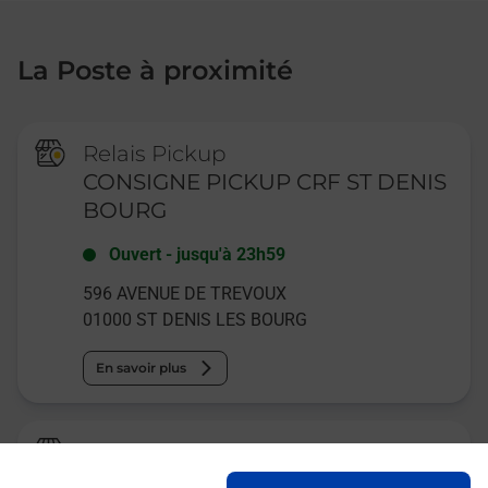
La Poste à proximité
Relais Pickup
CONSIGNE PICKUP CRF ST DENIS
BOURG
Ouvert
-
jusqu'à
23h59
596 AVENUE DE TREVOUX
01000
ST DENIS LES BOURG
En savoir plus
Relais Pickup
CN PRESSING