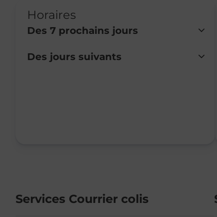
Horaires
Des 7 prochains jours
Des jours suivants
Lundi
Fermé
Mardi
08:15
-
12:00
14:30
-
18:00
Mercredi
08:15
-
12:00
Jeudi
08:15
-
12:00
Vendredi
08:15
-
12:00
14:30
-
18:00
Samedi
Fermé
Dimanche
Fermé
Services Courrier colis