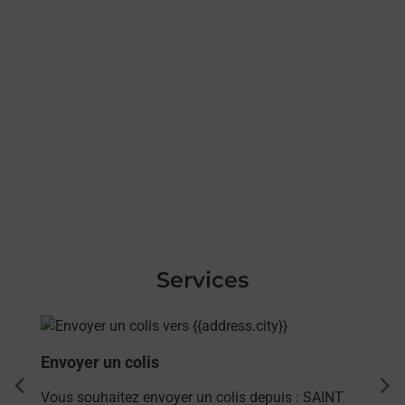
Services
En savoir plus
Envoyer un colis
dent
sui
Vous souhaitez envoyer un colis depuis : SAINT