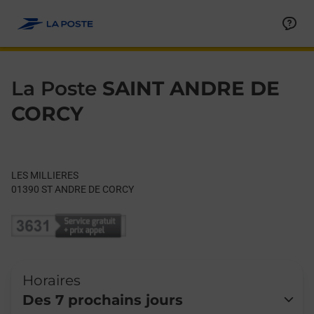
Le lien s'ouvre dans un nouvel onglet
Allez au contenu
Day of the Week
Get directions to La Poste at LES MILLIERES ST ANDRE DE CO
Hours
La Poste
SAINT ANDRE DE
CORCY
LES MILLIERES
01390
ST ANDRE DE CORCY
Horaires
Des 7 prochains jours