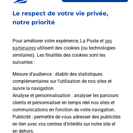
Acheter un smartphone Samsung
Le respect de votre vie privée,
Vous recherchez un smartphone pas cher proche
de chez vous ? Découvrez notre offre de
notre priorité
téléphones mobiles Samsung dans vos bureaux
de Poste à SAINT ANDRE DE CORCY (01390) !
Pour améliorer votre expérience, La Poste et
ses
partenaires
utilisent des cookies (ou technologies
En savoir plus
similaires). Les finalités des cookies sont les
En savoir plus
suivantes :
Mesure d’audience
: établir des statistiques
Souscrire à la téléassistance
complémentaires sur l’utilisation de nos sites et
suivre la navigation.
Besoin d’un système de téléassistance à l’intérieur
Analyse et personnalisation
: analyser les parcours
et/ou à l’extérieur de votre domicile ? Découvrez
clients et personnaliser en temps réel nos sites et
les offres téléalarme dans votre bureau de Poste à
communications en fonction de votre navigation.
SAINT ANDRE DE CORCY.
Publicité
: permettre de vous adresser des publicités
en lien avec vos centres d’intérêts sur notre site et
En savoir plus
en dehors.