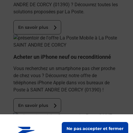
ANDRE DE CORCY (01390) ? Découvrez toutes les
solutions proposées par La Poste.
En savoir plus
En savoir plus
Acheter un iPhone neuf ou reconditionné
Vous recherchez un smartphone pas cher proche
de chez vous ? Découvrez notre offre de
téléphones iPhone Apple dans vos bureaux de
Poste à SAINT ANDRE DE CORCY (01390) !
En savoir plus
En savoir plus
Ne pas accepter et fermer