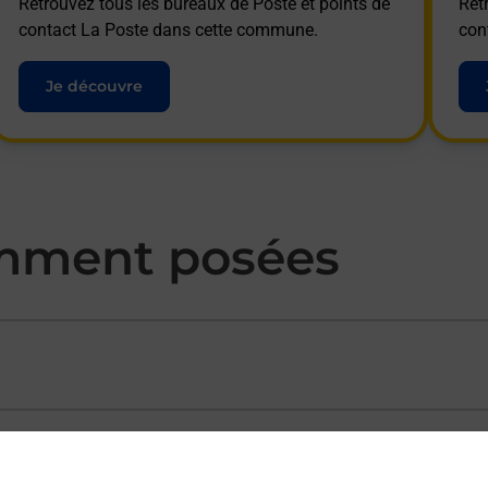
Retrouvez tous les bureaux de Poste et points de
Ret
contact La Poste dans cette commune.
con
Je découvre
mment posées
ectement depuis un bureau de Poste ?