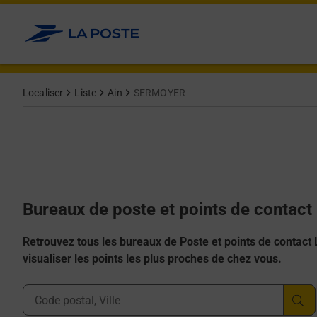
Allez au contenu
Afficher ou masquer la réponse
Afficher ou masquer la réponse
Afficher ou masquer la réponse
Afficher ou masquer la réponse
Afficher ou masquer la réponse
Localiser
Liste
Ain
SERMOYER
Bureaux de poste et points de contac
Retrouvez tous les bureaux de Poste et points de contact La
visualiser les points les plus proches de chez vous.
Ville, Département, Code Postal