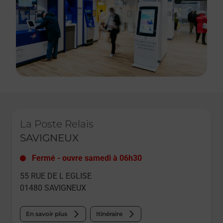
Le lien s'ouvre dans un nouvel onglet
La Poste Relais
SAVIGNEUX
Fermé
-
ouvre samedi à
06h30
55 RUE DE L EGLISE
01480
SAVIGNEUX
En savoir plus
Itinéraire