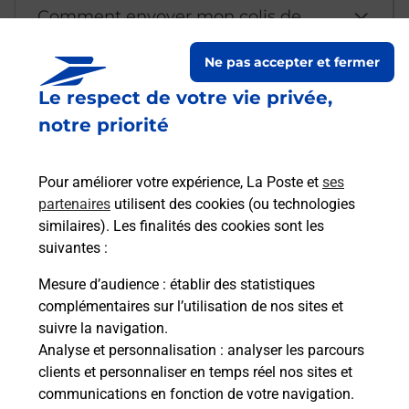
Comment envoyer mon colis de
chez moi ?
Ne pas accepter et fermer
Le respect de votre vie privée,
Est-il possible d’acheter un
notre priorité
emballage directement depuis un
bureau de Poste ?
Pour améliorer votre expérience, La Poste et
ses
partenaires
utilisent des cookies (ou technologies
Comment demander une
similaires). Les finalités des cookies sont les
modification de livraison ?
suivantes :
Mesure d’audience
: établir des statistiques
complémentaires sur l’utilisation de nos sites et
Comment La Poste participe-t-elle
suivre la navigation.
à votre sécurité au quotidien ?
Analyse et personnalisation
: analyser les parcours
clients et personnaliser en temps réel nos sites et
communications en fonction de votre navigation.