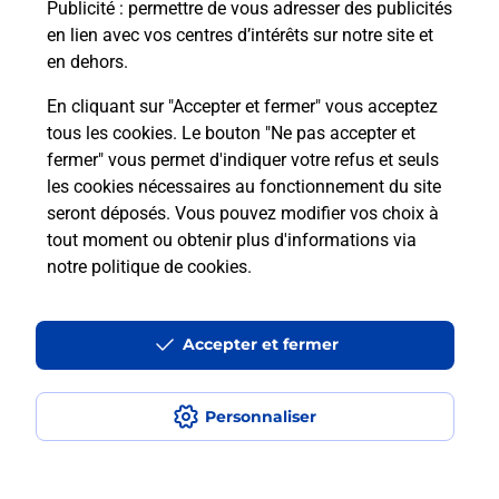
Puis-je passer mon code de la route
Publicité
: permettre de vous adresser des publicités
avec La Poste et sous quelles
en lien avec vos centres d’intérêts sur notre site et
conditions ?
en dehors.
En cliquant sur "Accepter et fermer" vous acceptez
tous les cookies. Le bouton "Ne pas accepter et
fermer" vous permet d'indiquer votre refus et seuls
Localiser
Liste
Ain
SAVIGNEUX
les cookies nécessaires au fonctionnement du site
seront déposés. Vous pouvez modifier vos choix à
tout moment ou obtenir plus d'informations via
notre politique de cookies
.
Plan du site
Accessibilité : partiellement conforme
Accepter et fermer
Conditions contractuelles
Personnaliser
Mentions légales
Données personnelles et cookies