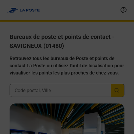
Allez au contenu
Afficher ou masquer la réponse
Afficher ou masquer la réponse
Afficher ou masquer la réponse
Afficher ou masquer la réponse
Afficher ou masquer la réponse
Bureaux de poste et points de contact -
SAVIGNEUX (01480)
Retrouvez tous les bureaux de Poste et points de
contact La Poste ou utilisez l'outil de localisation pour
visualiser les points les plus proches de chez vous.
Ville, Département, Code Postal