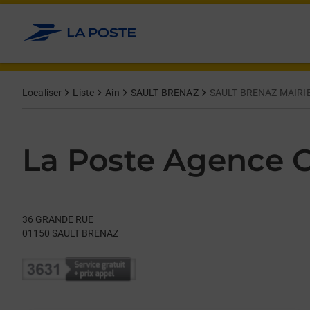
Le lien s'ouvre dans un nouvel onglet
Allez au contenu
Day of the Week
Get directions to La Poste Agence Communale at 36 GRANDE
Hours
Localiser
Liste
Ain
SAULT BRENAZ
SAULT BRENAZ MAIRI
La Poste Agence
36 GRANDE RUE
01150
SAULT BRENAZ