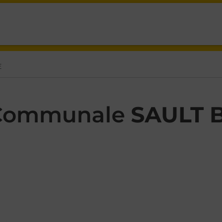
 RUE SAULT BRENAZ,
E
 Communale
SAULT 