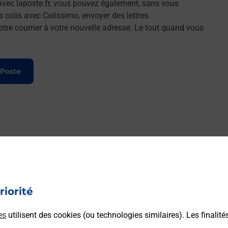
Avec laposte.fr, vous pouvez également, sans vous
s colis avec Colissimo, envoyer des lettres
tre courrier à votre nouvelle adresse. Le tout quand vous
 Poste
riorité
es
utilisent des cookies (ou technologies similaires). Les finalité