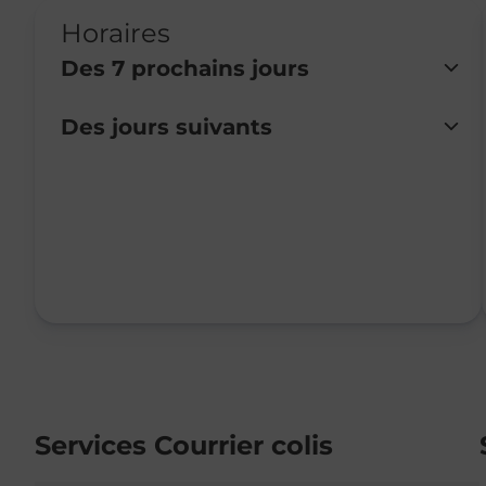
Horaires
Des 7 prochains jours
Des jours suivants
Lundi
Fermé
Mardi
13:30
-
17:30
Mercredi
Fermé
Jeudi
08:00
-
12:00
Vendredi
Fermé
Samedi
Fermé
Dimanche
Fermé
Services Courrier colis