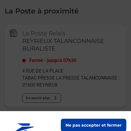
La Poste à proximité
La Poste Relais
REYRIEUX TALANCONNAISE
BURALISTE
Fermé
-
jusqu'à
07h30
4 RUE DE LA PLACE
TABAC PRESSE LA PRESSE TALANCONNAISE
01600
REYRIEUX
En savoir plus
La Poste Agence Communale
Ne pas accepter et fermer
PARCIEUX MAIRIE