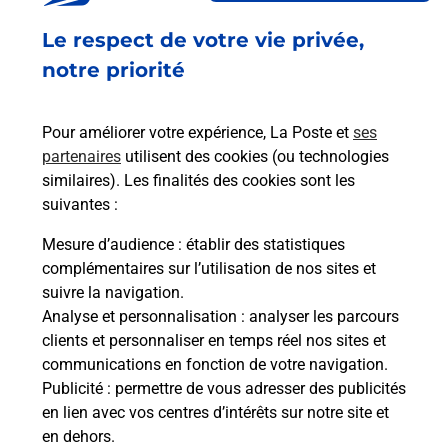
Fermé
Le respect de votre vie privée,
21 ALLEE DES MARRONNIERS
notre priorité
01600
PARCIEUX
Pour améliorer votre expérience, La Poste et
ses
En savoir plus
partenaires
utilisent des cookies (ou technologies
similaires). Les finalités des cookies sont les
Malin !
suivantes :
Mesure d’audience
: établir des statistiques
La Poste
complémentaires sur l’utilisation de nos sites et
en ligne
suivre la navigation.
Analyse et personnalisation
: analyser les parcours
Ouvert 24h/24
clients et personnaliser en temps réel nos sites et
communications en fonction de votre navigation.
En savoir plus
Publicité
: permettre de vous adresser des publicités
en lien avec vos centres d’intérêts sur notre site et
en dehors.