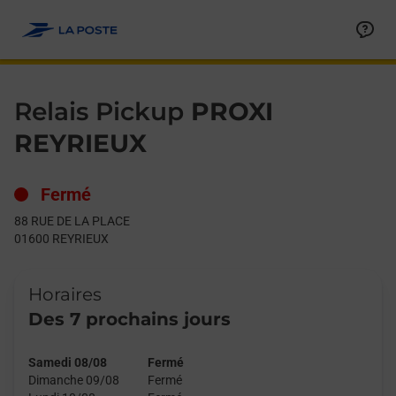
Le lien s'ouvre dans un nouvel onglet
Allez au contenu
Day of the Week
Get directions to Relais Pickup at 88 RUE DE LA PLACE REYRIE
Hours
Relais Pickup
PROXI
REYRIEUX
Fermé
88 RUE DE LA PLACE
01600
REYRIEUX
Horaires
Des 7 prochains jours
Samedi 08/08
Fermé
Dimanche 09/08
Fermé