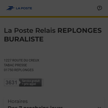
Le lien s'ouvre dans un nouvel onglet
Allez au contenu
Day of the Week
Get directions to La Poste Relais at 1227 ROUTE DU CREUX R
Hours
La Poste Relais
REPLONGES
BURALISTE
1227 ROUTE DU CREUX
TABAC PRESSE
01750
REPLONGES
Horaires