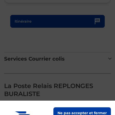
Le lien s'ouvre dans un nouvel onglet
Itinéraire
Services Courrier colis
La Poste Relais REPLONGES
BURALISTE
Votre point de contact La Poste Relais REPLONGES
Ne pas accepter et fermer
BURALISTE vous accueille à REPLONGES pour répondre à