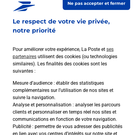
Ne pas accepter et fermer
Fermé
-
jusqu'à
09h00
Le respect de votre vie privée,
350 RUE DE LA REPUBLIQUE
01110
HAUTEVILLE LOMPNES
notre priorité
En savoir plus
Pour améliorer votre expérience, La Poste et
ses
partenaires
utilisent des cookies (ou technologies
Malin !
similaires). Les finalités des cookies sont les
suivantes :
La Poste
Mesure d’audience
: établir des statistiques
en ligne
complémentaires sur l’utilisation de nos sites et
suivre la navigation.
Ouvert 24h/24
Analyse et personnalisation
: analyser les parcours
clients et personnaliser en temps réel nos sites et
En savoir plus
communications en fonction de votre navigation.
Publicité
: permettre de vous adresser des publicités
en lien avec vos centres d’intérêts sur notre site et