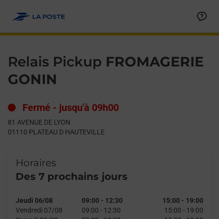
Le lien s'ouvre dans un nouvel onglet
Allez au contenu
Day of the Week
Get directions to Relais Pickup at 81 AVENUE DE LYON PLATE
Hours
Relais Pickup
FROMAGERIE
GONIN
Fermé
-
jusqu'à
09h00
81 AVENUE DE LYON
01110
PLATEAU D HAUTEVILLE
Horaires
Des 7 prochains jours
Jeudi 06/08
09:00
-
12:30
15:00
-
19:00
Vendredi 07/08
09:00
-
12:30
15:00
-
19:00