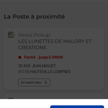
La Poste à proximité
Relais Pickup
LES LUNETTES DE MALORY ET
CREATIONS
Fermé
-
jusqu'à
09h00
50 RUE JEAN MIGUET
01110
HAUTEVILLE LOMPNES
En savoir plus
La Poste
HAUTEVILLE LOMPNES