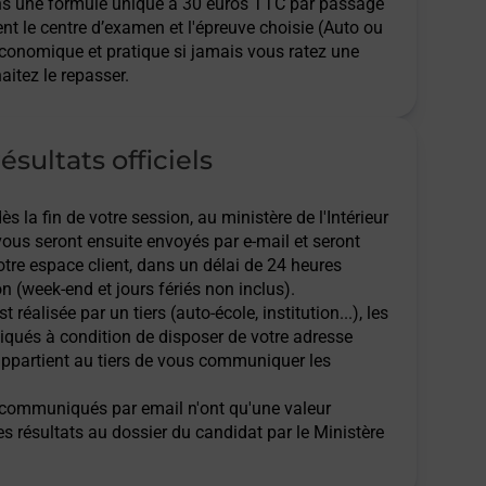
ns une formule unique à 30 euros TTC par passage
ent le centre d’examen et l'épreuve choisie (Auto ou
économique et pratique si jamais vous ratez une
aitez le repasser.
ésultats officiels
 la fin de votre session, au ministère de l'Intérieur
 vous seront ensuite envoyés par e-mail et seront
tre espace client, dans un délai de 24 heures
n (week-end et jours fériés non inclus).
t réalisée par un tiers (auto-école, institution...), les
qués à condition de disposer de votre adresse
l appartient au tiers de vous communiquer les
ts communiqués par email n'ont qu'une valeur
des résultats au dossier du candidat par le Ministère