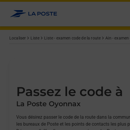
Allez au contenu
Afficher ou masquer la réponse
Afficher ou masquer la réponse
Afficher ou masquer la réponse
Afficher ou masquer la réponse
Localiser
Liste
Liste - examen code de la route
Ain - examen 
Passez le code à
La Poste Oyonnax
Vous désirez passer le code de la route dans la comm
les bureaux de Poste et les points de contacts les plus 