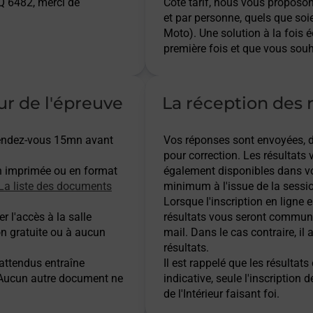
 6482, merci de
Côté tarif, nous vous proposo
et par personne, quels que soi
Moto). Une solution à la fois 
première fois et que vous souh
ur de l'épreuve
La réception des r
 rendez-vous 15mn avant
Vos réponses sont envoyées, dès
pour correction. Les résultats
n imprimée ou en format
également disponibles dans vo
La liste des documents
minimum à l'issue de la sessio
Lorsque l'inscription en ligne es
r l'accès à la salle
résultats vous seront communi
on gratuite ou à aucun
mail. Dans le cas contraire, i
résultats.
 attendus entraîne
Il est rappelé que les résulta
. Aucun autre document ne
indicative, seule l'inscription 
de l'Intérieur faisant foi.