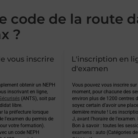
 code de la route d
x ?
e vous inscrire
L'inscription en l
d'examen
implement obtenir un NEPH
Vous pouvez vous inscrire sur
s inscrivant en ligne,
moment, pour chacune des ses
Sécurisés
(ANTS), soit par
environ plus de 1200 centres d
idat libre.
soyez certain d’avoir une plac
r la préfecture lorsque
dernière minute ! Les inscripti
 de l'examen du permis de
J, avant l’horaire de l’examen.
pour votre formation).
Bon à savoir : toutes les sess
 avec un code NEPH
examens : auto (Catégories de 