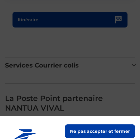
Le lien s'ouvre dans un nouvel onglet
Itinéraire
Services Courrier colis
La Poste Point partenaire
NANTUA VIVAL
Votre point de contact La Poste Point partenaire NANTUA
Ne pas accepter et fermer
VIVAL vous accueille à NANTUA pour répondre à vos
besoins d'affranchissement Courrier-Colis.