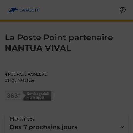
Le lien s'ouvre dans un nouvel onglet
Allez au contenu
Day of the Week
Get directions to La Poste Point partenaire at 4 RUE PAUL PA
Hours
La Poste Point partenaire
NANTUA VIVAL
4 RUE PAUL PAINLEVE
01130
NANTUA
Horaires
Des 7 prochains jours